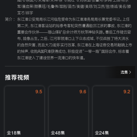
超凡
/
徐国人
/
朱海军
/
宋冲
/
徐飞
/
姚壮飞
/
刘铁坚
/
张馨月
/
罗鸣
/
王辉
/
杨永
军
/
唐启荣
/
颜景瑶
/
毛鲁伟
/
屈刚
/
苗杰
/
吴健
/
吴琼
/
刘卫民
/
敖梧诚
/
吴名
/
滕
宝才
/
战宇
简介 :
东江港公安局局长江河临危受命为东江港港务局局长兼党委书记。上任
第二天，东江港客运站的裕泰号客轮突然遭遇船沉江底的事故，东江港的
重要合作伙伴——琊山煤矿总会计师方秋萍神秘失踪。善后工作疑云密
布，险象丛生。之后，江河率领港口上下众志成城，不仅战胜了特大洪水
的自然灾害，而且大刀阔斧实行改革，东江港在上海证券交易所敲响上市
的钟声，收购A国R港获得成功，积极促进“一带一路”国际合作，标志着
东江港驶入了建设世界一流港口的快车道。
选集
推荐视频
9.5
9.6
9.2
全18集
全48集
全24集