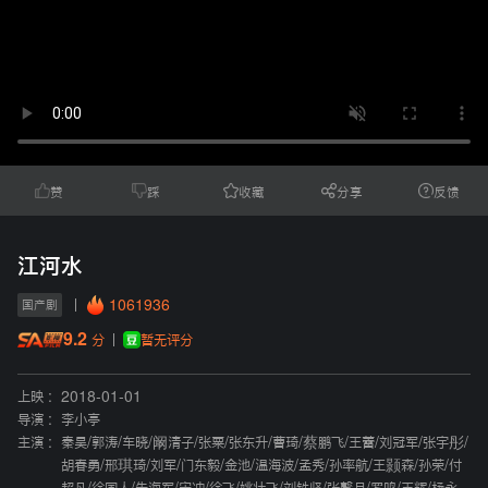
赞
踩
收藏
分享
反馈
江河水
1061936
国产剧
9.2
暂无评分
分
上映 :
2018-01-01
导演 :
李小亭
主演 :
秦昊
/
郭涛
/
车晓
/
阚清子
/
张粟
/
张东升
/
曹琦
/
蔡鹏飞
/
王蕾
/
刘冠军
/
张宇彤
/
胡春勇
/
邢琪琦
/
刘军
/
门东毅
/
金池
/
温海波
/
孟秀
/
孙率航
/
王颢森
/
孙荣
/
付