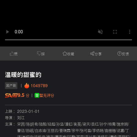
赞
踩
收藏
分享
反馈
温暖的甜蜜的
1049789
国产剧
9.5
暂无评分
分
上映 :
2023-01-01
导演 :
刘江
主演 :
宋茜
/
陈妍希
/
陆毅
/
经超
/
孙坚
/
潘虹
/
吴冕
/
梁天
/
岳红
/
孙宁
/
杨青
/
施京明
/
曹征
/
田岷
/
白志迪
/
王丽云
/
姜瑞霖
/
宗平
/
张可盈
/
李依晓
/
曲栅栅
/
迟嘉
/
丁