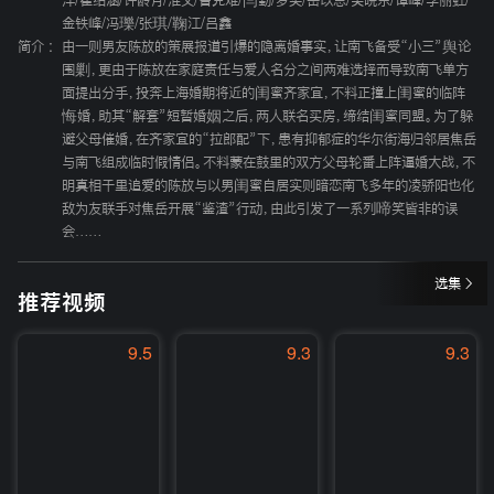
洋
/
崔绍涵
/
许龄月
/
淮文
/
曹克难
/
闫勤
/
罗奕
/
岳以恩
/
吴晓东
/
谭峰
/
李丽虹
/
金铁峰
/
冯瓅
/
张琪
/
鞠江
/
吕鑫
简介 :
由一则男友陈放的策展报道引爆的隐离婚事实，让南飞备受“小三”舆论
围剿，更由于陈放在家庭责任与爱人名分之间两难选择而导致南飞单方
面提出分手，投奔上海婚期将近的闺蜜齐家宜，不料正撞上闺蜜的临阵
悔婚，助其“解套”短暂婚姻之后，两人联名买房，缔结闺蜜同盟。为了躲
避父母催婚，在齐家宜的“拉郎配”下，患有抑郁症的华尔街海归邻居焦岳
与南飞组成临时假情侣。不料蒙在鼓里的双方父母轮番上阵逼婚大战，不
明真相千里追爱的陈放与以男闺蜜自居实则暗恋南飞多年的凌骄阳也化
敌为友联手对焦岳开展“鉴渣”行动，由此引发了一系列啼笑皆非的误
会……
选集
推荐视频
9.5
9.3
9.3