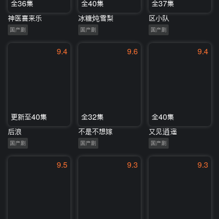
全36集
全40集
全37集
神医喜来乐
冰糖炖雪梨
区小队
国产剧
国产剧
国产剧
9.4
9.6
9.4
更新至40集
全32集
全40集
后浪
不是不想嫁
又见逍遥
国产剧
国产剧
国产剧
9.5
9.3
9.3