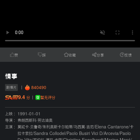
赞
踩
收藏
分享
反馈
情事
840490
剧情片
9.4
暂无评分
分
上映 :
1991-01-01
导演 :
弗朗西斯科·劳达迪奥
主演 :
莫妮卡·贝鲁奇
/
朱利奥斯卡尔帕蒂
/
马西莫·吉尼
/
Elena Cantarone
/
卡
拉卡索拉
/
Sandra Collodel
/
Paolo Busiri Vici D
/
Arcevia
/
Paolo