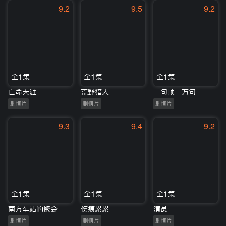
9.2
9.5
9.2
全1集
全1集
全1集
亡命天涯
荒野猎人
一句顶一万句
剧情片
剧情片
剧情片
9.3
9.4
9.2
全1集
全1集
全1集
南方车站的聚会
伤痕累累
演员
剧情片
剧情片
剧情片