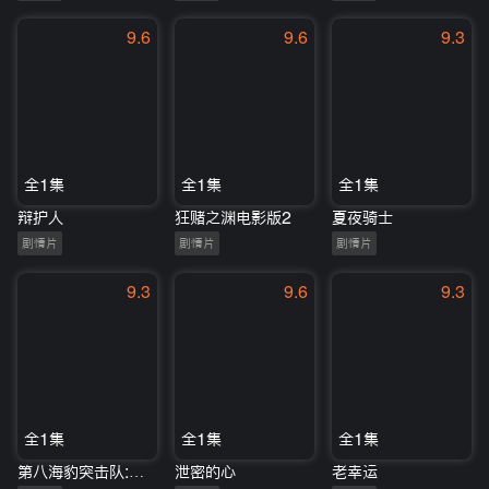
9.6
9.6
9.3
全1集
全1集
全1集
辩护人
狂赌之渊电影版2
夏夜骑士
剧情片
剧情片
剧情片
9.3
9.6
9.3
全1集
全1集
全1集
第八海豹突击队:深入敌后
泄密的心
老幸运