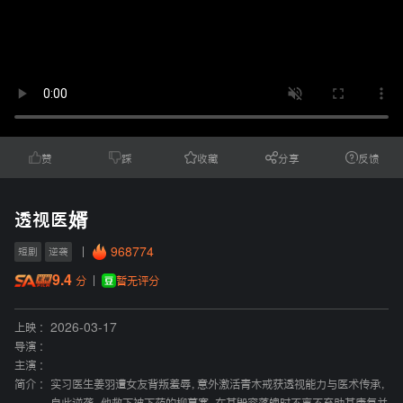
赞
踩
收藏
分享
反馈
透视医婿
968774
短剧
逆袭
9.4
暂无评分
分
上映 :
2026-03-17
导演 :
主演 :
简介 :
实习医生姜羽遭女友背叛羞辱，意外激活青木戒获透视能力与医术传承，