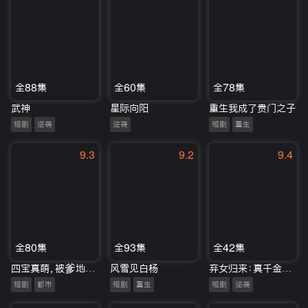
全88集
全60集
全78集
武神
星际向阳
重生我成了贵门之子
短剧
逆袭
逆袭
短剧
重生
9.3
9.2
9.4
全80集
全93集
全42集
四宝真萌，被爹地全家追九条街宠
风雪见白杨
弃女归来：真千金手撕坏命剧本
短剧
都市
短剧
重生
短剧
逆袭