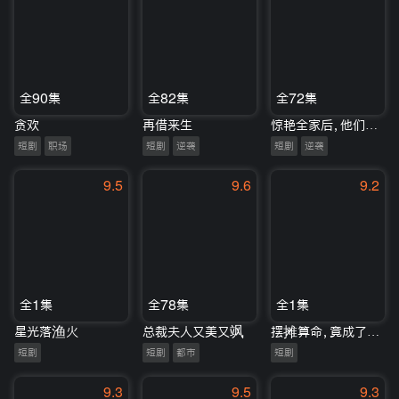
全90集
全82集
全72集
贪欢
再借来生
惊艳全家后，他们夫贤子孝了
短剧
职场
短剧
逆袭
短剧
逆袭
9.5
9.6
9.2
全1集
全78集
全1集
星光落渔火
总裁夫人又美又飒
摆摊算命，竟成了冷艳女总裁老公
短剧
短剧
都市
短剧
9.3
9.5
9.3