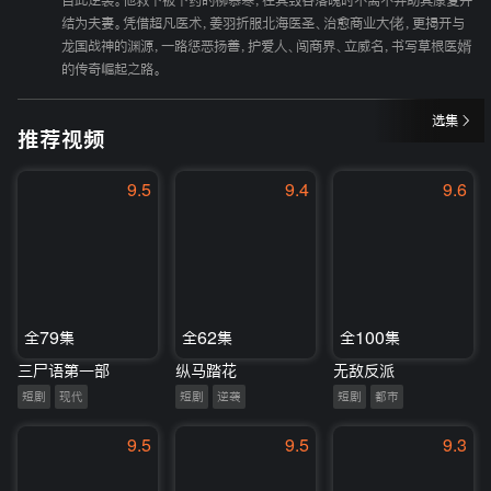
自此逆袭。他救下被下药的柳慕寒，在其毁容落魄时不离不弃助其康复并
结为夫妻。凭借超凡医术，姜羽折服北海医圣、治愈商业大佬，更揭开与
龙国战神的渊源，一路惩恶扬善，护爱人、闯商界、立威名，书写草根医婿
的传奇崛起之路。
选集
推荐视频
9.5
9.4
9.6
全79集
全62集
全100集
三尸语第一部
纵马踏花
无敌反派
短剧
现代
短剧
逆袭
短剧
都市
9.5
9.5
9.3