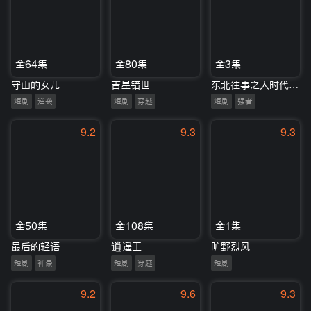
全64集
全80集
全3集
守山的女儿
吉星错世
东北往事之大时代第二季
短剧
逆袭
短剧
穿越
短剧
强者
9.2
9.3
9.3
全50集
全108集
全1集
最后的轻语
逍遥王
旷野烈风
短剧
神豪
短剧
穿越
短剧
9.2
9.6
9.3