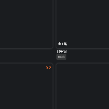
全1集
骗中骗
喜剧片
9.2