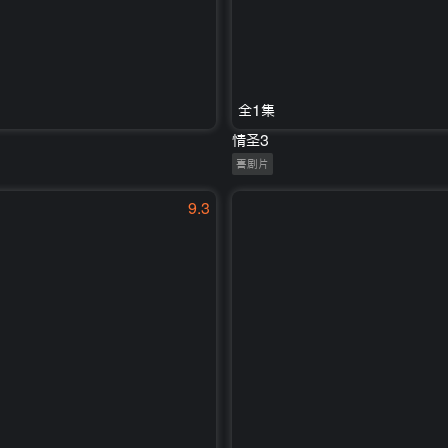
全1集
情圣3
喜剧片
9.3