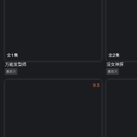
全1集
全2集
万能发型师
没女神探
喜剧片
喜剧片
9.5