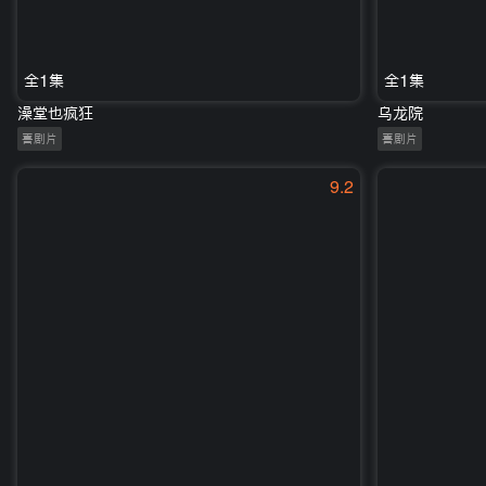
全1集
全1集
澡堂也疯狂
乌龙院
喜剧片
喜剧片
9.2