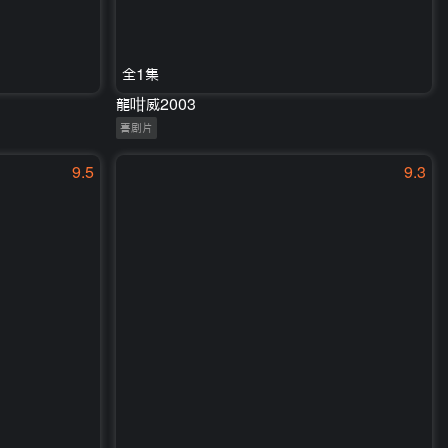
全1集
龍咁威2003
喜剧片
9.5
9.3