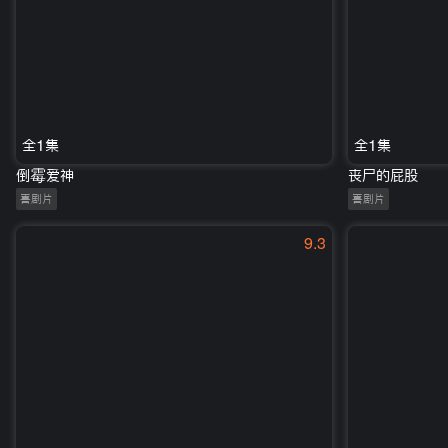
全1集
全1集
倒霉爱神
丧尸的屁股
喜剧片
喜剧片
9.3