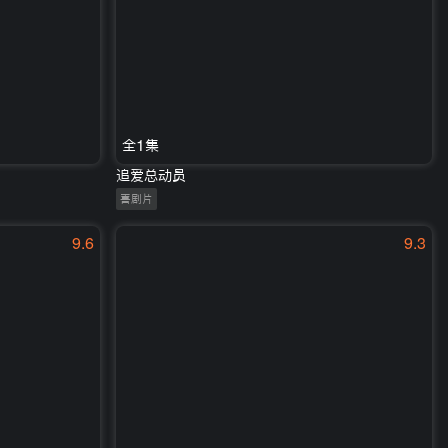
全1集
追爱总动员
喜剧片
9.6
9.3