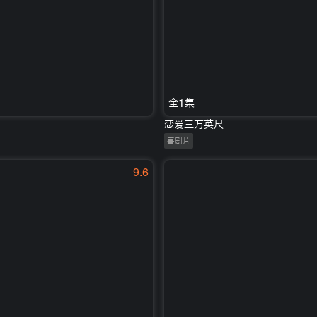
全1集
恋爱三万英尺
喜剧片
9.6