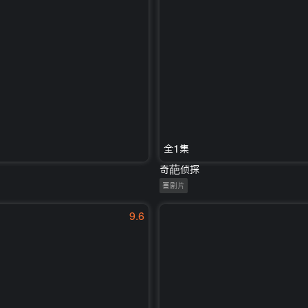
全1集
奇葩侦探
喜剧片
9.6