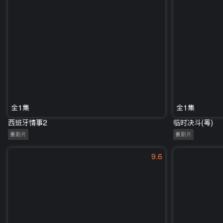
全1集
全1集
西班牙情事2
临时决斗(粤)
喜剧片
喜剧片
9.6