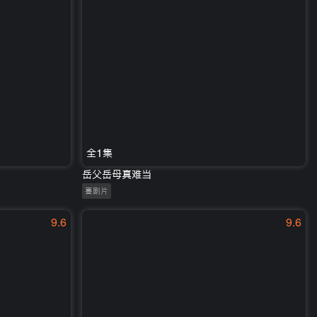
全1集
岳父岳母真难当
喜剧片
9.6
9.6