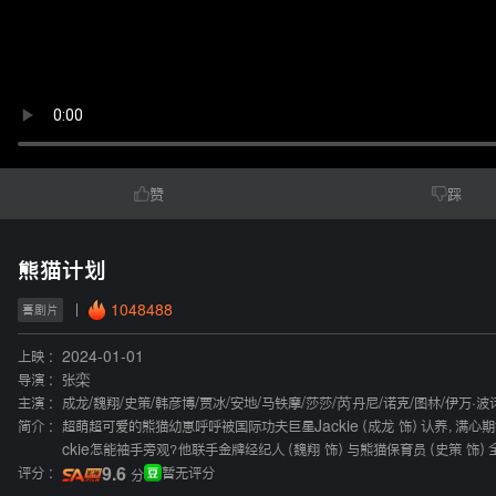
赞
踩
熊猫计划
1048488
喜剧片
上映 :
2024-01-01
导演 :
张栾
主演 :
成龙
/
魏翔
/
史策
/
韩彦博
/
贾冰
/
安地
/
马铁摩
/
莎莎
/
芮丹尼
/
诺克
/
图林
/
伊万·波
简介 :
超萌超可爱的熊猫幼崽呼呼被国际功夫巨星Jackie（成龙 饰）认养，
ckie怎能袖手旁观？他联手金牌经纪人（魏翔 饰）与熊猫保育员（史策 
评分 :
9.6
暂无评分
分