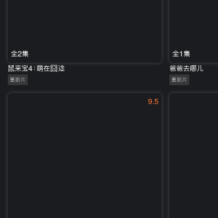
全2集
全1集
鼠来宝4：萌在囧途
爸爸去哪儿
喜剧片
喜剧片
9.5