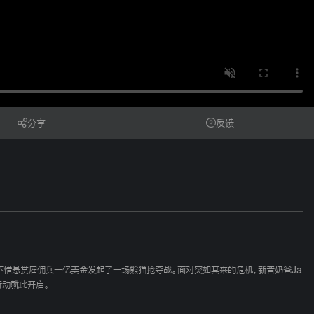
分享
反馈
领不惜悬赏雇佣兵一亿美金发起了一场熊猫抢夺战。面对突如其来的危机，新晋奶爸Ja
行动就此开启。