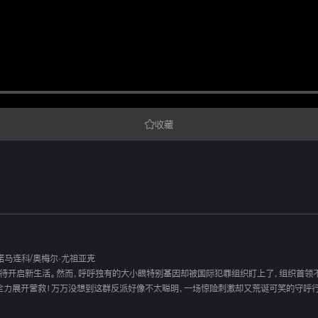
收藏
诺马连科
/
奥梅尔·尤祖亚克
满心期待开启新生活。然而，呼呼独有的大小眼特别基因却被国际犯罪组织盯上了，组织首
饰）全力展开营救！万万没想到这群反派好像不太聪明，一场惊险刺激却又荒诞可笑的守呼