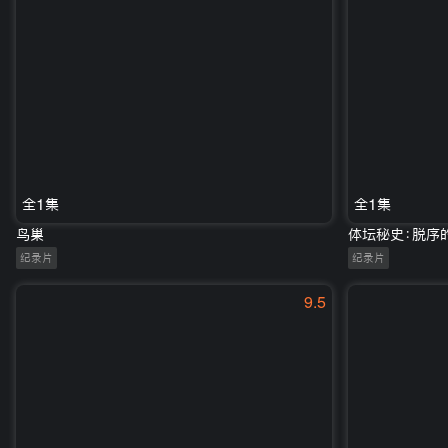
全1集
全1集
鸟巢
体坛秘史：脱序
纪录片
纪录片
9.5