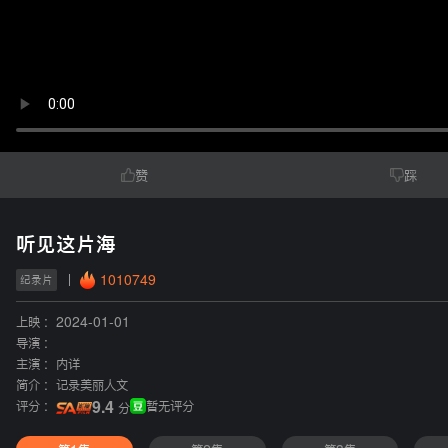
赞
踩
听见这片海
1010749
纪录片
上映 :
2024-01-01
导演 :
主演 :
内详
简介 :
记录美丽人文
评分 :
9.4
暂无评分
分