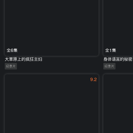
全6集
全1集
大草原上的疯狂主妇
身体语言的秘密
纪录片
纪录片
9.2