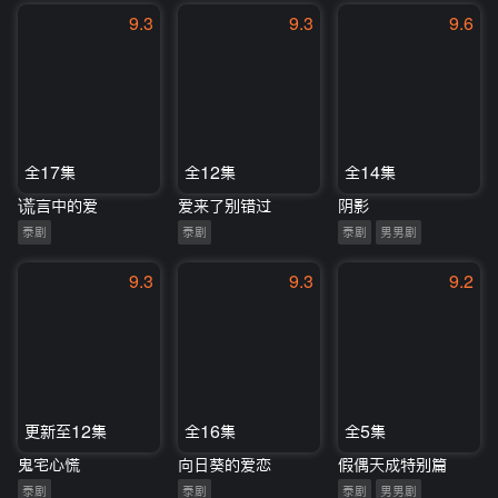
9.3
9.3
9.6
全17集
全12集
全14集
谎言中的爱
爱来了别错过
阴影
泰剧
泰剧
泰剧
男男剧
9.3
9.3
9.2
更新至12集
全16集
全5集
鬼宅心慌
向日葵的爱恋
假偶天成特别篇
泰剧
泰剧
泰剧
男男剧