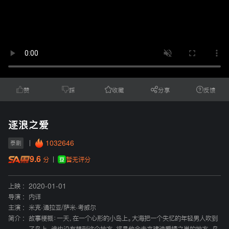
赞
踩
收藏
分享
反馈
逐浪之爱
1032646
泰剧
9.6
暂无评分
分
上映 :
2020-01-01
导演 :
内详
主演 :
米克·通拉亚
/
萨米·考威尔
简介 :
故事梗概：一天，在一个心形的小岛上。大海把一个失忆的年轻男人吹到