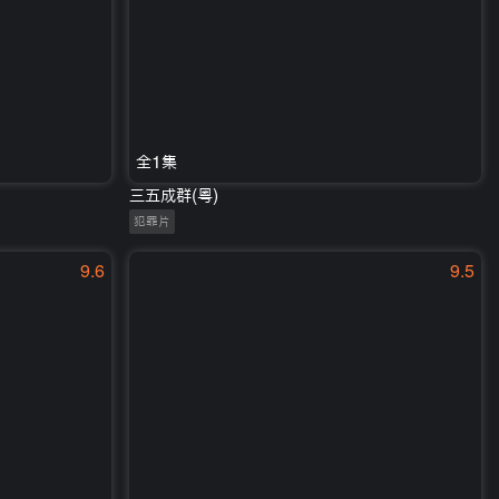
全1集
三五成群(粤)
犯罪片
9.6
9.5