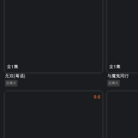
全1集
全1集
无双(粤语)
与魔鬼同行
犯罪片
犯罪片
9.6