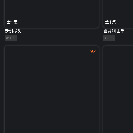
全1集
全1集
走到尽头
幽灵狙击手
犯罪片
犯罪片
9.4