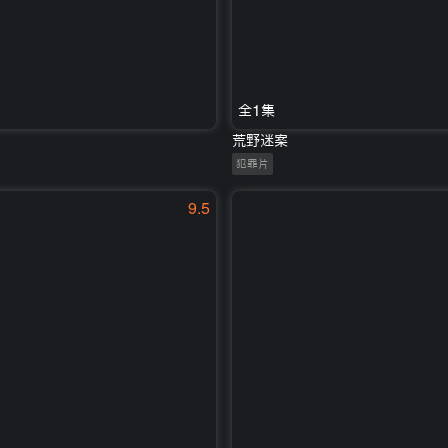
全1集
荒野迷案
犯罪片
9.5