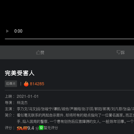
赞
踩
完美受害人
814285
犯罪片
上映 :
2021-01-01
导演 :
杨泷杰
主演 :
李乃文
/
冯文娟
/
张峻宁
/
谭凯
/
姬他
/
芦展翔
/
赵子琪
/
郭阳
/
郭亮
/
刘凡菲
/
张垒
/
简介 :
看似毫无联系的两起自杀案件，却将所有的疑点指向了一位著名画家。而正
手，陷入困局的警察，一个患有创伤后应激障碍的女人，一桩陈年旧事。一
评分 :
9.4
暂无评分
分