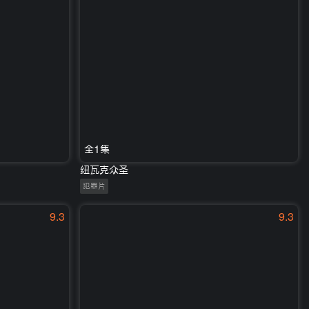
全1集
纽瓦克众圣
犯罪片
9.3
9.3