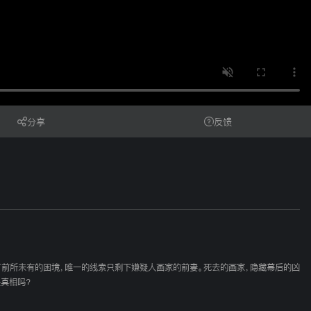
分享
反馈
了前所未有的困境，唯一的线索只剩下嫌疑人画家的前妻。死去的画家，隐藏幕后的凶
真相吗？