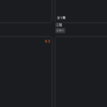
全1集
江陵
犯罪片
9.3