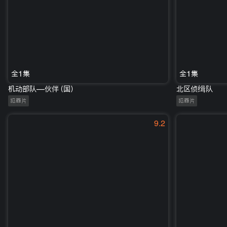
全1集
全1集
机动部队—伙伴（国）
北区侦缉队
犯罪片
犯罪片
9.2