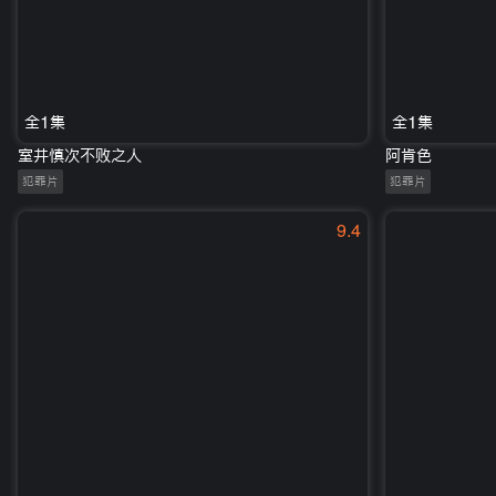
全1集
全1集
室井慎次不败之人
阿肯色
犯罪片
犯罪片
9.4