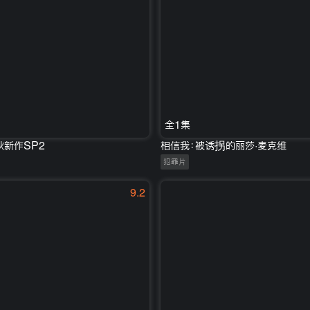
全1集
秋新作SP2
相信我：被诱拐的丽莎·麦克维
犯罪片
9.2