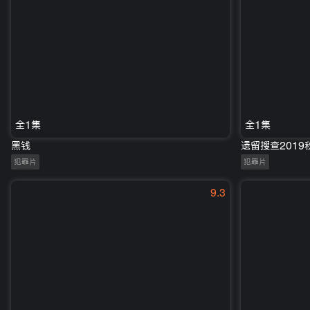
全1集
全1集
黑钱
遗留搜查2019
犯罪片
犯罪片
9.3