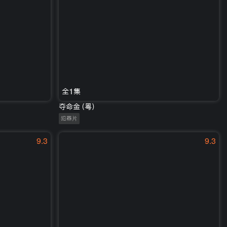
全1集
夺命金（粤）
犯罪片
9.3
9.3