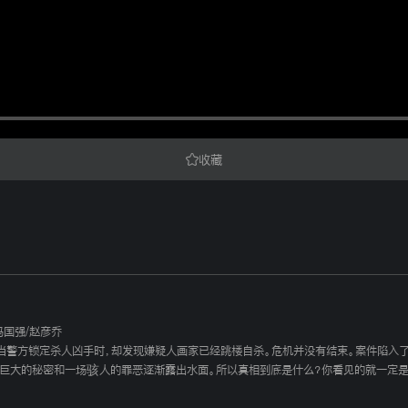
收藏
冯国强
/
赵彦乔
当警方锁定杀人凶手时，却发现嫌疑人画家已经跳楼自杀。危机并没有结束。案件陷入
个巨大的秘密和一场骇人的罪恶逐渐露出水面。所以真相到底是什么？你看见的就一定是