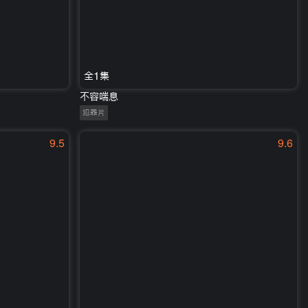
全1集
不容喘息
犯罪片
9.5
9.6