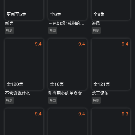
更新至5集
全6集
全8集
新兵
三色幻想：戒指的女王
追风
韩剧
韩剧
韩剧
9.4
9.4
9.4
全120集
全16集
全121集
不管谁说什么
别有用心的单身女
龙王保佑
韩剧
韩剧
韩剧
9.4
9.4
9.3