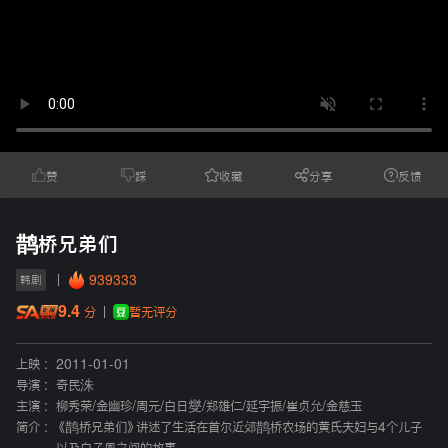
赞
踩
收藏
分享
反馈
鹊桥兄弟们
939333
韩剧
9.4
暂无评分
分
上映 :
2011-01-01
导演 :
奇民洙
主演 :
柳秀荣
/
金幽珍
/
周元
/
白日燮
/
郑雄仁
/
延宇振
/
崔贞允
/
金慈玉
简介 :
《鹊桥兄弟们》讲述了生活在首尔近郊鹊桥农场的黄氏夫妇与4个儿子