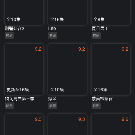
全10集
全16集
全8集
刑警处容2
Life
夏日罢工
韩剧
韩剧
韩剧
9.2
9.2
9.2
更新至16集
全10集
全16集
婚词离曲第三季
赌金
蒙面检察官
韩剧
韩剧
韩剧
9.3
9.3
9.6