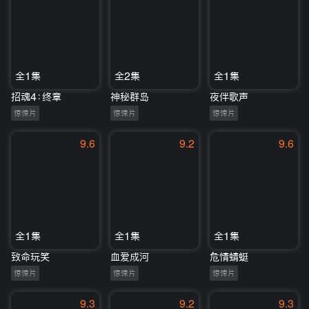
全1集
全2集
全1集
招魂4：终章
神秘群岛
夜伴歌声
惊悚片
惊悚片
惊悚片
9.6
9.2
9.6
全1集
全1集
全1集
致命玩笑
血爱成河
危情蜻蜓
惊悚片
惊悚片
惊悚片
9.3
9.2
9.3