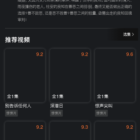
婚姻，又因为女儿和亲情的牵绊，唤醒了仅存的良知。面对幽会的情人、
雨夜撞伤的老人，杜安的良知在善恶之间徘徊，最终又能否做出正确的
选择？善不敌恶，还是恶不败善？善恶之间的较量，亟需出走的良知回魂
审判！
选集
推荐视频
9.2
9.2
9.6
全1集
全1集
全1集
别告诉任何人
深潜日
惊声尖叫
惊悚片
惊悚片
惊悚片
9.2
9.3
9.2