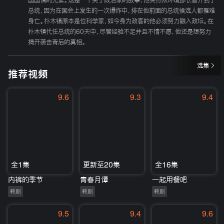
国国情的元素。这是一个关于政治家的故事，他突然从环境部长晋升到了
总统，因为在国会上发生的一次爆炸中，排在他前面的总统候选人都罹难
身亡。朴木镇原本是位科学家，如今身为政客的他必须努力融入政坛。在
朴木镇代任总统的60天中，尽管经验不足并且不情不愿，他还是想努力
揭开袭击背后的真相。
选集
推荐视频
9.6
9.3
9.4
全1集
更新至20集
全16集
内裤的季节
青春月谭
一起用餐吧
韩剧
韩剧
韩剧
9.5
9.4
9.6