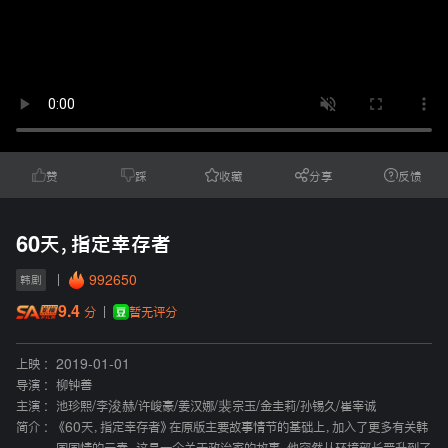
赞
踩
收藏
分享
反馈
60天，指定幸存者
992650
韩剧
9.4
暂无评分
分
上映 :
2019-01-01
导演 :
柳钟善
主演 :
池珍熙
/
李浚赫
/
许峻豪
/
姜汉娜
/
裴宗玉
/
金圭莉
/
孙锡久
/
崔宰诚
简介 :
《60天，指定幸存者》在原版主要故事情节的基础上，加入了更多有关韩