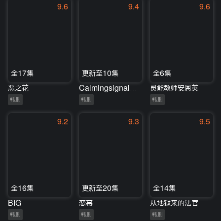
9.6
9.4
9.6
全17集
更新至10集
全6集
恶之花
Calmingsignal汪喵汪喵
灵能教师安恩英
韩剧
韩剧
韩剧
9.2
9.3
9.5
全16集
更新至20集
全14集
BIG
恋慕
从地狱来的法官
韩剧
韩剧
韩剧