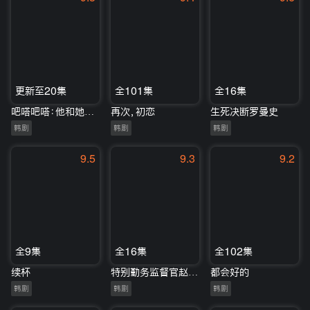
更新至20集
全101集
全16集
吧嗒吧嗒：他和她心跳的声音
再次，初恋
生死决断罗曼史
韩剧
韩剧
韩剧
9.5
9.3
9.2
全9集
全16集
全102集
续杯
特别勤务监督官赵昌风
都会好的
韩剧
韩剧
韩剧