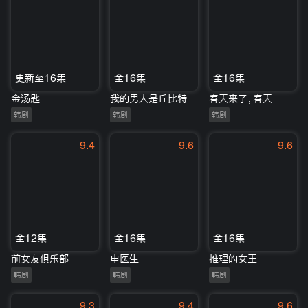
更新至16集
全16集
全16集
金汤匙
我的男人是丘比特
春天来了，春天
韩剧
韩剧
韩剧
9.4
9.6
9.6
全12集
全16集
全16集
前女友俱乐部
申医生
推理的女王
韩剧
韩剧
韩剧
9.3
9.4
9.6