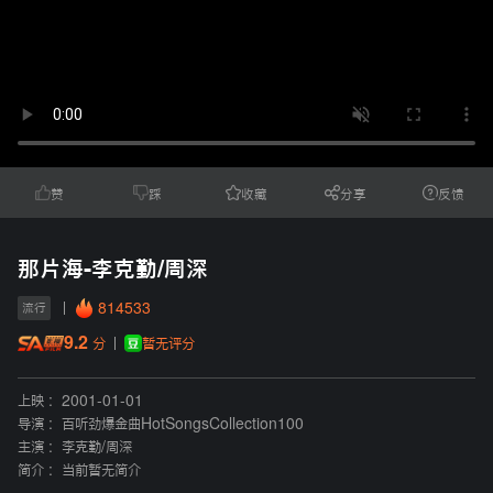
赞
踩
收藏
分享
反馈
那片海-李克勤/周深
814533
流行
9.2
暂无评分
分
上映 :
2001-01-01
导演 :
百听劲爆金曲HotSongsCollection100
主演 :
李克勤
/
周深
简介 :
当前暂无简介