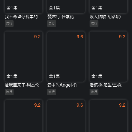
全1集
全1集
全1集
我不希望你孤单的去面对整个喧嚣的世界-马吟吟/陈鸿宇
琵琶行-任嘉伦
浪人情歌-胡彦斌/吉克隽逸
流行
流行
流行
9.2
9.6
9.3
全1集
全1集
全1集
爸我回来了-周杰伦
云中的Angel-许茹芸
活该-陈楚生/王栎鑫/张远/王铮亮
流行
流行
流行
9.2
9.6
9.2