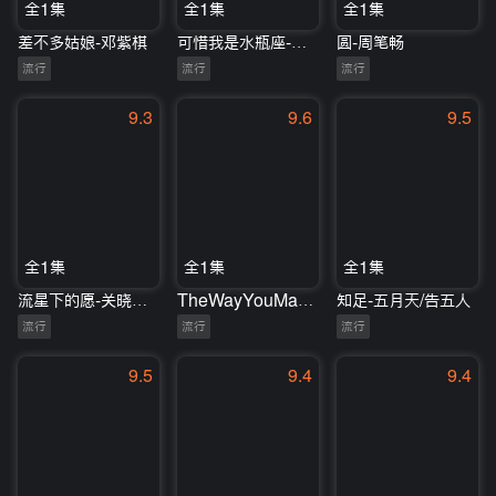
全1集
全1集
全1集
差不多姑娘-邓紫棋
可惜我是水瓶座-杨千嬅/于梓贝
圆-周笔畅
流行
流行
流行
9.3
9.6
9.5
全1集
全1集
全1集
流星下的愿-关晓彤/华晨宇
TheWayYouMakeMeFeel-刘宪华
知足-五月天/告五人
流行
流行
流行
9.5
9.4
9.4