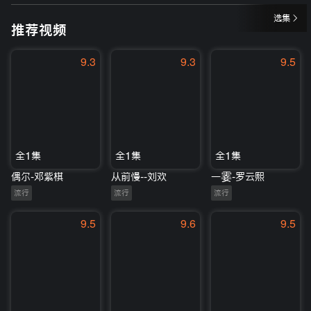
选集
推荐视频
9.3
9.3
9.5
全1集
全1集
全1集
偶尔-邓紫棋
从前慢--刘欢
一霎-罗云熙
流行
流行
流行
9.5
9.6
9.5