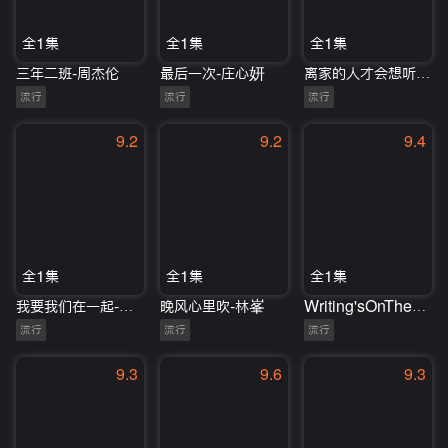
全1集
全1集
全1集
三年二班-周杰伦
最后一次-庄心妍
离家的人才会想听的故事-王源/常石磊
流行
流行
流行
9.2
9.2
9.4
全1集
全1集
全1集
我要我们在一起-苏有朋/王菊
晚风心里吹-林峯
Writing'sOnTheWall-林志炫
流行
流行
流行
9.3
9.6
9.3