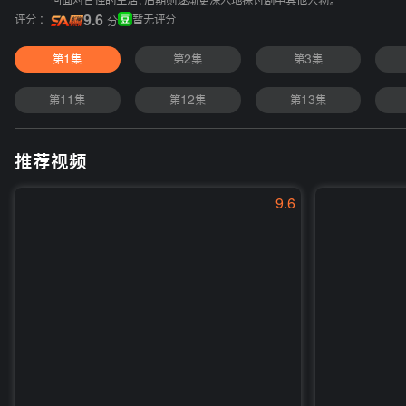
何面对古怪的生活，后期则逐渐更深入地探讨剧中其他人物。
评分 :
9.6
暂无评分
分
第1集
第2集
第3集
第11集
第12集
第13集
推荐视频
9.6