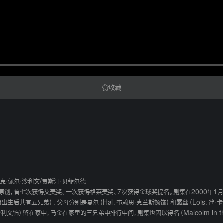
收藏
克·佩尔·沙利文
/
贾斯汀·贝菲尔德
原创，曾七次获得艾美奖、一次获得格莱美奖、7次获得金球奖提名。剧集在2000年1
出生后共有五兄弟），父母分别是夏尔（Hal，布赖恩·克兰斯顿饰）和露丝（Lois，简·
·沙利文饰）留在家中，马金在家里的三兄弟中排行中间，剧集也因以得名（Malcolm in