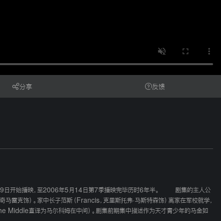
分享
反馈
月9日开始播映，至2006年5月14日第7季播映完毕历时6年半。 剧集的主人公
卡奇马雷克饰）。家中长子范斯（Francis，克里斯托弗·马斯特森饰）离家在军校就学，
 the Middle直译为马尔科姆在中间）。剧集前期集中描述作为天才青少年的马金如