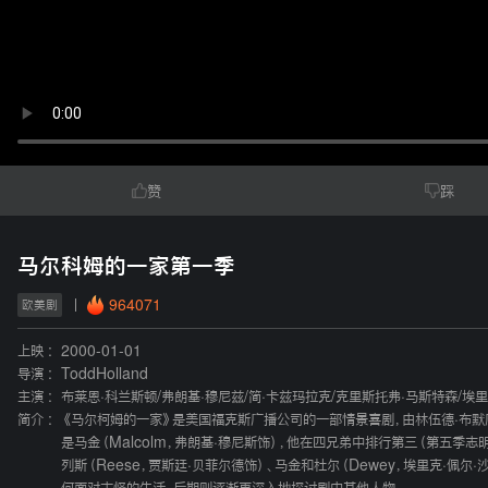
赞
踩
马尔科姆的一家第一季
964071
欧美剧
上映 :
2000-01-01
导演 :
ToddHolland
主演 :
布莱恩·科兰斯顿
/
弗朗基·穆尼兹
/
简·卡兹玛拉克
/
克里斯托弗·马斯特森
/
埃里
简介 :
《马尔柯姆的一家》是美国福克斯广播公司的一部情景喜剧，由林伍德·布默
是马金（Malcolm，弗朗基·穆尼斯饰），他在四兄弟中排行第三（第五季志明
列斯（Reese，贾斯廷·贝菲尔德饰）、马金和杜尔（Dewey，埃里克·佩尔