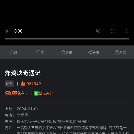
赞
踩
收藏
分享
反馈
炸鸡块奇遇记
981942
韩剧
9.4
暂无评分
分
上映 :
2024-01-01
导演 :
李炳宪
主演 :
柳承龙
/
安宰弘
/
金裕贞
/
郑浩妍
/
金太勋
/
金南熙
简介 :
一名受人喜爱的女子进入神秘机器后突然变成了韩式炸鸡，而这只是一