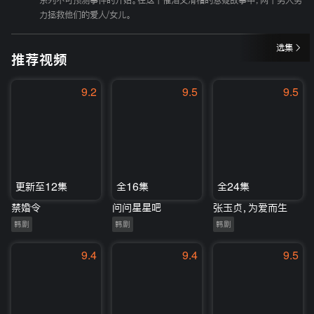
系列不可预测事件的开始。在这个催泪又滑稽的悬疑故事中，两个男人努
力拯救他们的爱人/女儿。
选集
推荐视频
9.2
9.5
9.5
更新至12集
全16集
全24集
禁婚令
问问星星吧
张玉贞，为爱而生
韩剧
韩剧
韩剧
9.4
9.4
9.5