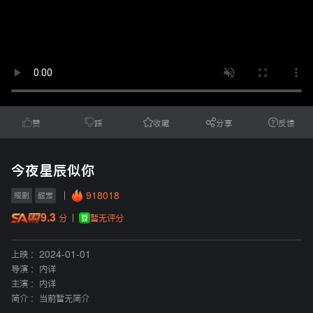
赞
踩
收藏
分享
反馈
今夜星辰似你
918018
短剧
甜宠
9.3
暂无评分
分
上映 :
2024-01-01
导演 :
内详
主演 :
内详
简介 :
当前暂无简介