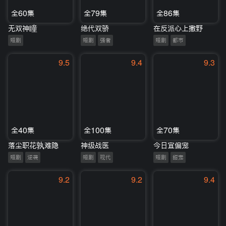
全60集
全79集
全86集
无双神瞳
绝代双骄
在反派心上撒野
短剧
短剧
强者
短剧
都市
9.5
9.4
9.3
全40集
全100集
全70集
落尘职花孰难隐
神级战医
今日宜偏宠
短剧
逆袭
短剧
现代
短剧
甜宠
9.2
9.2
9.4