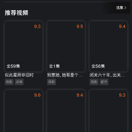
选集
推荐视频
9.3
9.5
9.4
全59集
全1集
全56集
似此星辰非旧时
别惹她，她哥是个狠角色
闭关六十年，出关成老祖了
短剧
逆袭
短剧
短剧
都市
9.6
9.4
9.3