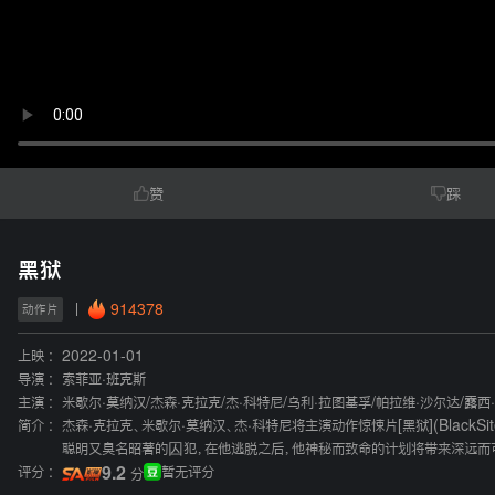
赞
踩
黑狱
914378
动作片
上映 :
2022-01-01
导演 :
索菲亚·班克斯
主演 :
米歇尔·莫纳汉
/
杰森·克拉克
/
杰·科特尼
/
乌利·拉图基孚
/
帕拉维·沙尔达
/
露西
简介 :
杰森·克拉克、米歇尔·莫纳汉、杰·科特尼将主演动作惊悚片[黑狱](BlackSi
聪明又臭名昭著的囚犯，在他逃脱之后，他神秘而致命的计划将带来深远而
评分 :
9.2
暂无评分
分