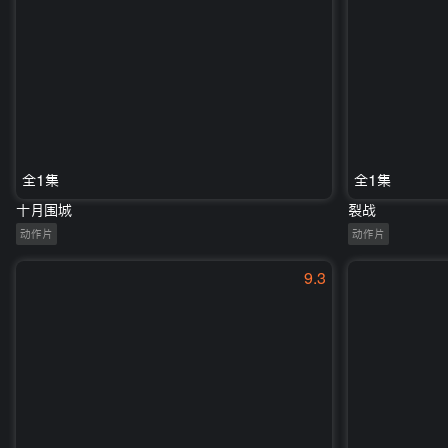
全1集
全1集
十月围城
裂战
动作片
动作片
9.3