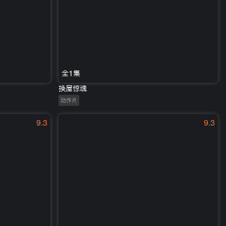
全1集
换屋惊魂
动作片
9.3
9.3