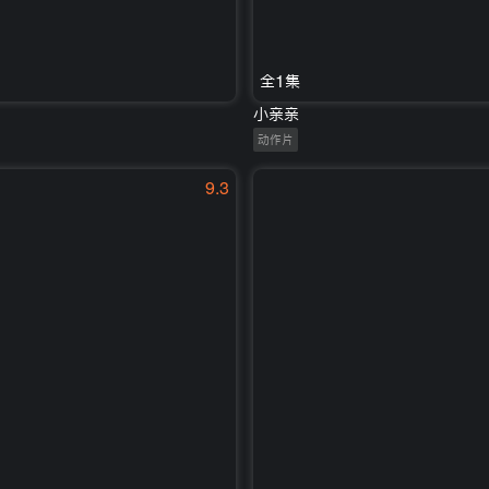
全1集
小亲亲
动作片
9.3