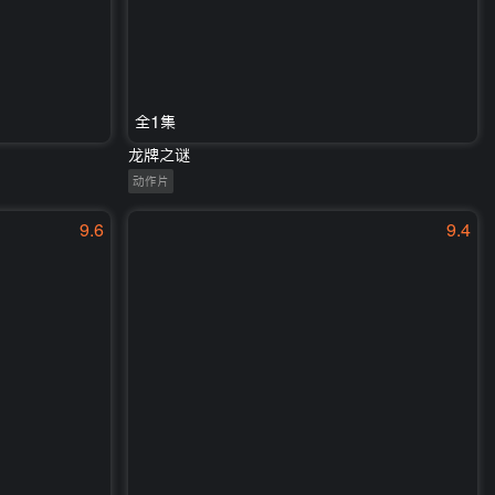
全1集
龙牌之谜
动作片
9.6
9.4