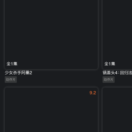
全1集
全1集
少女杀手阿墨2
锅盖头4：回归
动作片
动作片
9.2