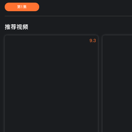
第1集
推荐视频
9.3