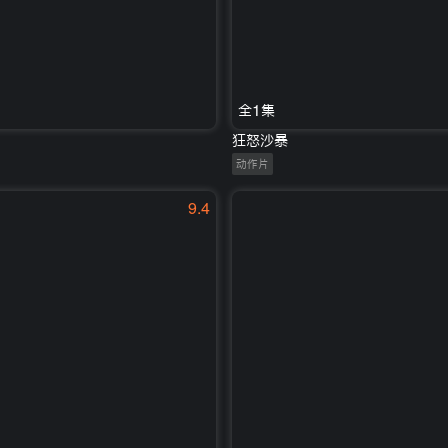
全1集
狂怒沙暴
动作片
9.4