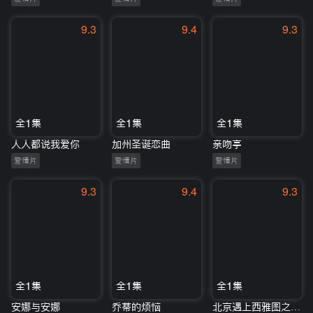
9.3
9.4
9.3
全1集
全1集
全1集
人人都说我爱你
加州圣诞恋曲
亲吻亭
爱情片
爱情片
爱情片
9.3
9.4
9.3
全1集
全1集
全1集
安娜与安娜
乔蒂的烦恼
北京遇上西雅图之不二情书