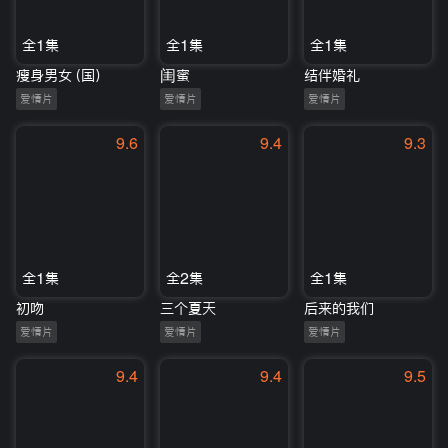
全1集
全1集
全1集
瘦身男女（国）
闺蜜
结伴婚礼
爱情片
爱情片
爱情片
9.6
9.4
9.3
全1集
全2集
全1集
初吻
三个夏天
后来的我们
爱情片
爱情片
爱情片
9.4
9.4
9.5