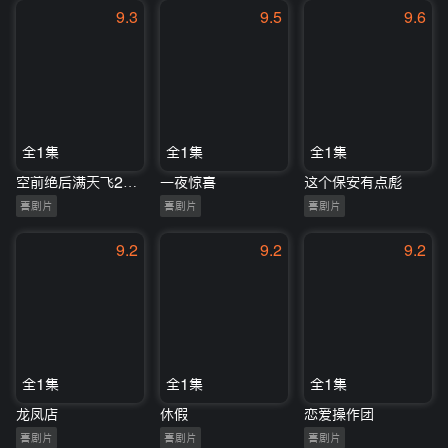
9.3
9.5
9.6
全1集
全1集
全1集
空前绝后满天飞2：瞒天过海飞飞飞
一夜惊喜
这个保安有点彪
喜剧片
喜剧片
喜剧片
9.2
9.2
9.2
全1集
全1集
全1集
龙凤店
休假
恋爱操作团
喜剧片
喜剧片
喜剧片