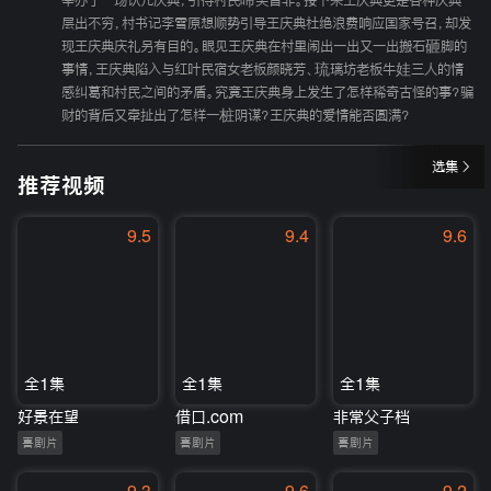
举办了一场认儿庆典，引得村民啼笑皆非。接下来王庆典更是各种庆典
层出不穷，村书记李雪原想顺势引导王庆典杜绝浪费响应国家号召，却发
现王庆典庆礼另有目的。眼见王庆典在村里闹出一出又一出搬石砸脚的
事情，王庆典陷入与红叶民宿女老板颜晓芳、琉璃坊老板牛娃三人的情
感纠葛和村民之间的矛盾。究竟王庆典身上发生了怎样稀奇古怪的事？骗
财的背后又牵扯出了怎样一桩阴谋？王庆典的爱情能否圆满？
选集
推荐视频
9.5
9.4
9.6
全1集
全1集
全1集
好景在望
借口.com
非常父子档
喜剧片
喜剧片
喜剧片