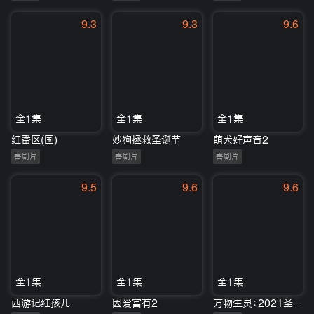
9.3
9.3
9.6
全1集
全1集
全1集
红番区(国)
妙狗拯救圣诞节
萌犬好声音2
喜剧片
喜剧片
喜剧片
9.5
9.6
9.6
全1集
全1集
全1集
西游记红孩儿
因爱富有2
万物生灵：2021圣诞特别集