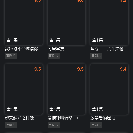
9.3
9.6
9.2
全1集
全1集
全1集
我绝对不会邀请你参加我的成人礼
同居牢友
至尊三十六计之偷天换日(国)
喜剧片
喜剧片
喜剧片
9.5
9.5
9.4
全1集
全1集
全1集
越来越好之村晚
爱情呼叫转移Ⅱ：爱情左右
放学后的屋顶
喜剧片
喜剧片
喜剧片