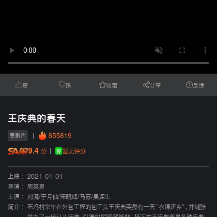
赞
踩
收藏
分享
反馈
王庆典的春天
855819
喜剧片
9.4
暂无评分
分
上映 :
2021-01-01
导演 :
周英男
主演 :
刘流
/
于月仙
/
宋晓峰
/
马苏
/
吴连生
简介 :
石坞村常年在外包工程的包工头王庆典突然有一天“衣锦还乡”，并铺张