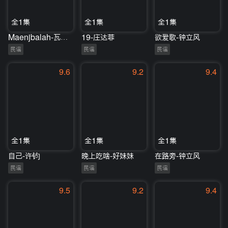
全1集
全1集
全1集
Maenjbalah-瓦依那乐队
19-庄达菲
欲爱歌-钟立风
民谣
民谣
民谣
9.6
9.2
9.4
全1集
全1集
全1集
自己-许钧
晚上吃啥-好妹妹
在路旁-钟立风
民谣
民谣
民谣
9.5
9.2
9.4