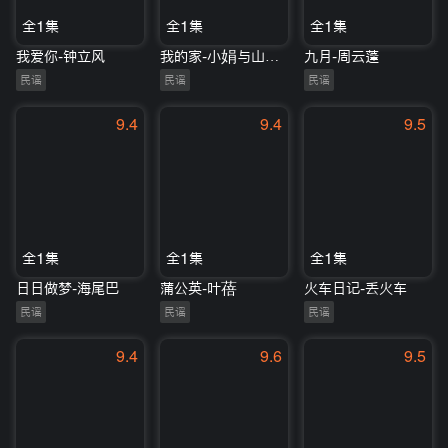
全1集
全1集
全1集
我爱你-钟立风
我的家-小娟与山谷里的居民
九月-周云蓬
民谣
民谣
民谣
9.4
9.4
9.5
全1集
全1集
全1集
日日做梦-海尾巴
蒲公英-叶蓓
火车日记-丢火车
民谣
民谣
民谣
9.4
9.6
9.5