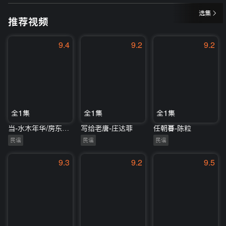
选集
推荐视频
9.4
9.2
9.2
全1集
全1集
全1集
当-水木年华/房东的猫
写给老唐-庄达菲
任朝暮-陈粒
民谣
民谣
民谣
9.3
9.2
9.5