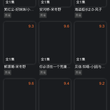
全1集
全1集
全1集
笑红尘-好妹妹/小娟与山谷里的居民
安河桥-宋冬野
海盗船长2.0-风子
民谣
民谣
民谣
9.3
9.6
9.3
全1集
全1集
全1集
郭源潮-宋冬野
你必须在一个荒唐的夜，骑着摩托穿过下雨的街2022-风子
见信·如晤-小娟与山谷里的居民
民谣
民谣
民谣
9.6
9.4
9.2