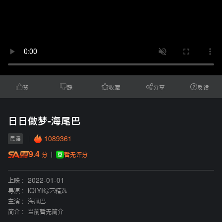
赞
踩
收藏
分享
反馈
日日做梦-海尾巴
1089361
民谣
9.4
暂无评分
分
上映 :
2022-01-01
导演 :
iQIYI综艺精选
主演 :
海尾巴
简介 :
当前暂无简介