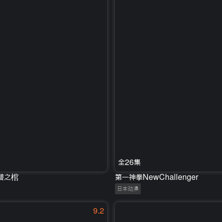
全26集
碧之棺
第一神拳NewChallenger
日本动漫
9.2