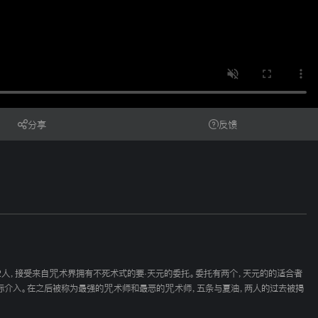
分享
反馈
的2人，接受来自咒术界拥有不死术式的要·天元的委托。委托有两个，天元的的适合者
目标介入。在之后被称为最强的咒术师和最恶的咒术师，五条与夏油，两人的过去被揭