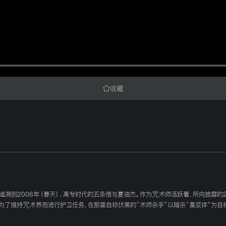
收藏
。追溯到2006年（春天），高专时代的五条悟与夏油杰。作为咒术师活跃着，所向披靡
人为了维持咒术界而进行护卫任务，在那里自称伏黑的“术师杀手”以暗杀“星浆体”为