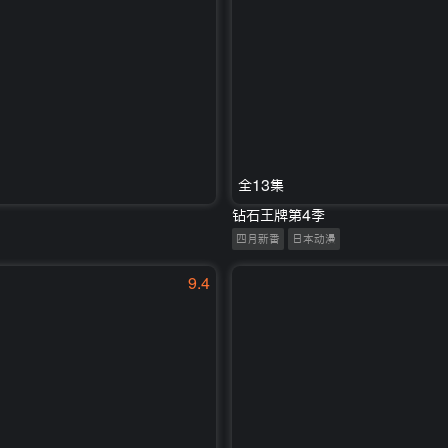
全13集
钻石王牌第4季
四月新番
日本动漫
9.4