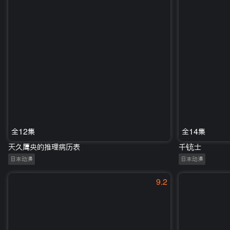
全12集
全14集
天久鹰央的推理病历表
千铳士
日本动漫
日本动漫
9.2