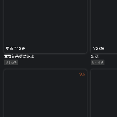
更新至13集
全28集
薰香花朵凛然绽放
虫孽
日本动漫
日本动漫
9.6