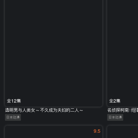
全12集
全2集
透明男与人类女～不久成为夫妇的二人～
名侦探柯南：绀
日本动漫
日本动漫
9.5