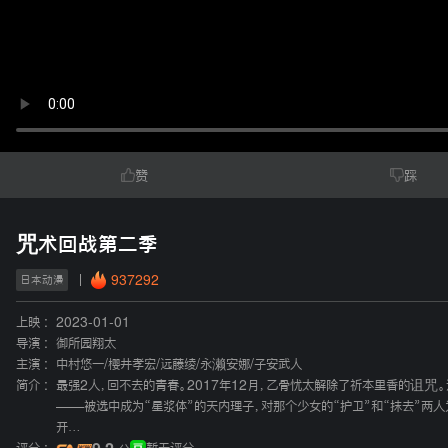
赞
踩
咒术回战第二季
937292
日本动漫
上映 :
2023-01-01
导演 :
御所园翔太
主演 :
中村悠一
/
樱井孝宏
/
远藤绫
/
永濑安娜
/
子安武人
简介 :
最强2人，回不去的青春。2017年12月，乙骨忧太解除了祈本里香的诅咒
——被选中成为“星浆体”的天内理子，对那个少女的“护卫”和“抹去”两
开…