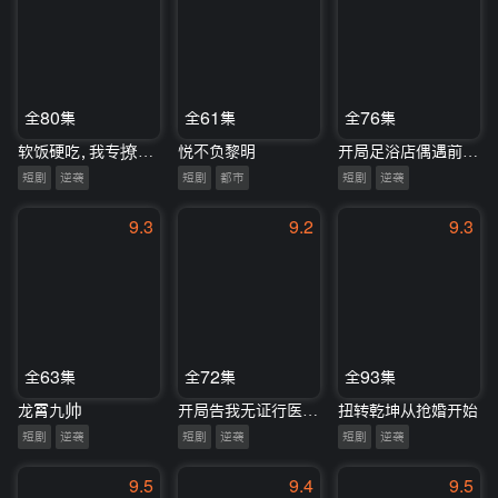
全80集
全61集
全76集
软饭硬吃，我专撩顶级千金
悦不负黎明
开局足浴店偶遇前女友
短剧
逆袭
短剧
都市
短剧
逆袭
9.3
9.2
9.3
全63集
全72集
全93集
龙霄九帅
开局告我无证行医，我当兽医你哭什么
扭转乾坤从抢婚开始
短剧
逆袭
短剧
逆袭
短剧
逆袭
9.5
9.4
9.5