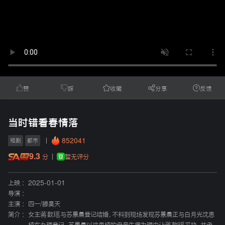
赞
踩
收藏
分享
反馈
当时错看春情落
852041
短剧
都市
9.3
暂无评分
分
上映 :
2025-01-01
导演 :
主演 :
四一
/
滕昊天
简介 :
女主蒋歆瑶与苏景晨登记结婚，不料到现场发现苏景晨正与白月光沈思