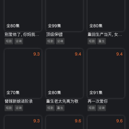
全80集
全99集
全80集
别爱他了，你妈我回来了
顶级保镖
重回生产当天，女儿被我换回来了
短剧
逆袭
短剧
逆袭
短剧
重生
9.3
9.4
9.4
全70集
全80集
全91集
替嫁新娘进阶录
重生老太先离为敬
再一次爱你
短剧
逆袭
短剧
重生
短剧
逆袭
9.3
9.6
9.6