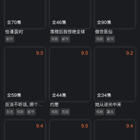
全70集
全46集
全90集
恰逢裴时
落榜后我惊艳全球
傲世医仙
都市
短剧
都市
短剧
都市
9.3
9.5
9.2
全59集
全44集
全34集
反派不听话，绑个系统来打工
灼惹
她从逆光中来
系统
短剧
都市
短剧
民国
短剧
重生
9.4
9.5
9.4