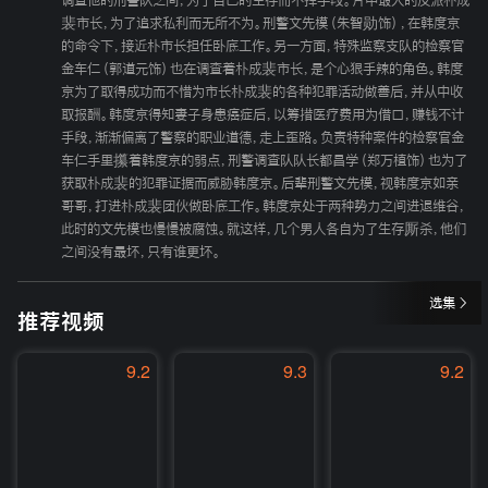
调查他的刑警队之间，为了自己的生存而不择手段。片中最大的反派朴成
裴市长，为了追求私利而无所不为。刑警文先模（朱智勋饰），在韩度京
的命令下，接近朴市长担任卧底工作。另一方面，特殊监察支队的检察官
金车仁（郭道元饰）也在调查着朴成裴市长，是个心狠手辣的角色。韩度
京为了取得成功而不惜为市长朴成裴的各种犯罪活动做善后，并从中收
取报酬。韩度京得知妻子身患癌症后，以筹措医疗费用为借口，赚钱不计
手段，渐渐偏离了警察的职业道德，走上歪路。负责特种案件的检察官金
车仁手里攥着韩度京的弱点，刑警调查队队长都昌学（郑万植饰）也为了
获取朴成裴的犯罪证据而威胁韩度京。后辈刑警文先模，视韩度京如亲
哥哥，打进朴成裴团伙做卧底工作。韩度京处于两种势力之间进退维谷，
此时的文先模也慢慢被腐蚀。就这样，几个男人各自为了生存厮杀，他们
之间没有最坏，只有谁更坏。
选集
推荐视频
9.2
9.3
9.2