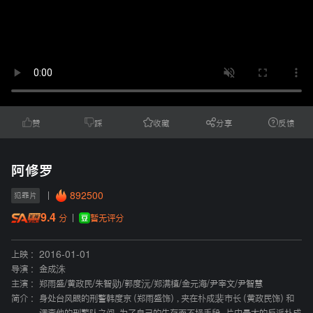
赞
踩
收藏
分享
反馈
阿修罗
892500
犯罪片
9.4
暂无评分
分
上映 :
2016-01-01
导演 :
金成洙
主演 :
郑雨盛
/
黄政民
/
朱智勋
/
郭度沅
/
郑满植
/
金元海
/
尹宰文
/
尹智慧
简介 :
身处台风眼的刑警韩度京（郑雨盛饰），夹在朴成裴市长（黄政民饰）和