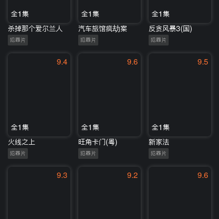
全1集
全1集
全1集
杀掉那个爱尔兰人
汽车旅馆疯劫案
反贪风暴3(国)
犯罪片
犯罪片
犯罪片
9.4
9.6
9.5
全1集
全1集
全1集
火线之上
旺角卡门(粤)
新家法
犯罪片
犯罪片
犯罪片
9.3
9.2
9.6