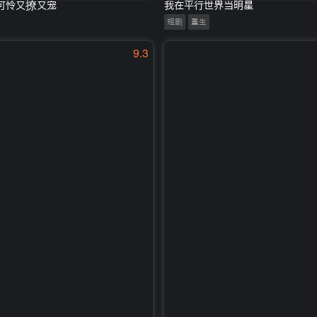
可怜又撩又宠
我在平行世界当明星
短剧
重生
9.3