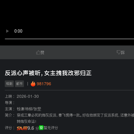
赞
踩
反派心声被听，女主拽我改邪归正
981796
短剧
都市
上映 :
2026-01-30
导演 :
主演 :
钱谦
/
杨柳
/
张埜
简介 :
穿成三章必死的炮灰反派，秦飞慌得一批。好在他绑定了反派系统，还意外
转炮灰命运！
评分 :
9.6
暂无评分
分