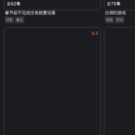
全62集
全75集
春节前不完成任务就要完蛋
白领的游戏
短剧
重生
短剧
职场
9.5