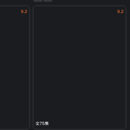
9.2
9.2
全75集