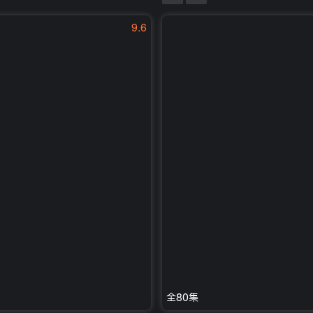
9.6
全80集