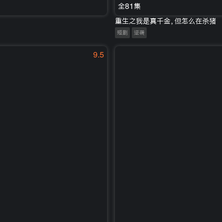
全81集
重生之我是真千金，但怎么在杀猪
短剧
逆袭
9.5