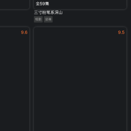
全59集
三寸粉笔系深山
短剧
逆袭
9.6
9.5