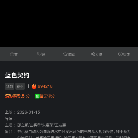
赞
踩
收藏
分享
反馈
蓝色契约
994218
短剧
都市
9.5
暂无评分
分
上映 :
2026-01-15
导演 :
主演 :
邵之鹏
/
曲笑孝
/
朱姿菡
/
王友惠
简介 :
钟小葵自幼因为血滴进水中会发出蓝色的光被众人视为怪物。钟小葵为