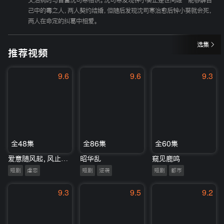
父治病时与首富沈司寒相识。沈司寒发现钟小葵正是世间唯一能够解自
己中的毒之人，两人契约结婚，但随后发现沈司寒治愈后钟小葵就会死，
两人在命定的纠葛中相爱。
选集
推荐视频
9.6
9.6
9.3
全48集
全86集
全60集
爱意随风起，风止意难平
昭华乱
窥见鹿鸣
短剧
虐恋
短剧
逆袭
短剧
都市
9.3
9.5
9.2