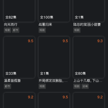
全82集
全100集
全1集
向光而行
战凰归来
陆总的宠溺小甜妻
短剧
都市
短剧
短剧
9.5
9.5
9.3
全33集
全1集
全80集
温柔皆假象
开局绑定双胞胎，宠妻就变强
上山十几载，下山即无敌
都市
短剧
短剧
逆袭
9.2
9.5
9.2