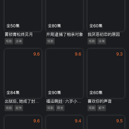
全50集
全80集
全60集
雾锁青松终见月
开局逮捕了相亲对象
我厌恶初恋的原因
短剧
逆袭
短剧
短剧
逆袭
9.6
9.6
9.3
全84集
全90集
全60集
出狱后，她成了封少心尖宠
福运萌娃：六岁小皇姑下山了
喜欢你的声音
短剧
甜宠
短剧
萌宝
短剧
都市
9.6
9.4
9.5