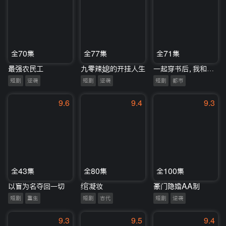
全70集
全77集
全71集
最强农民工
九零辣媳的开挂人生
一起穿书后，我和炮灰闺蜜一路躺赢
短剧
逆袭
短剧
逆袭
短剧
都市
9.6
9.4
9.3
全43集
全80集
全100集
以盲为名夺回一切
绾凝妆
豪门隐婚AA制
短剧
重生
短剧
古代
短剧
逆袭
9.3
9.5
9.4