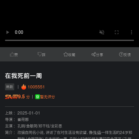
赞
踩
收藏
分享
反馈
在我死前一周
1005551
韩剧
9.5
暂无评分
分
上映 :
2025-01-01
导演 :
崔荷娜
主演 :
孔明
/
金敏荷
/
郑干柱
/
全彩恩
简介 :
改编自同名小说，讲述了在对生活没有欲望，像傀儡一样生活的24岁郑