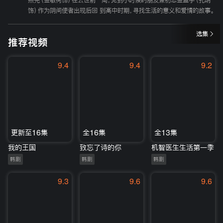
熙完（金敏荷饰）在去世前一周，见到小时候的朋友兼初恋金蓝宇（孔明
饰）作为阴间使者出现后回 到高中时期，寻找生活的意义和爱情的故事。
选集
推荐视频
9.4
9.4
9.2
更新至16集
全16集
全13集
我的王国
致忘了诗的你
机智医生生活第一季
韩剧
韩剧
韩剧
9.3
9.6
9.6