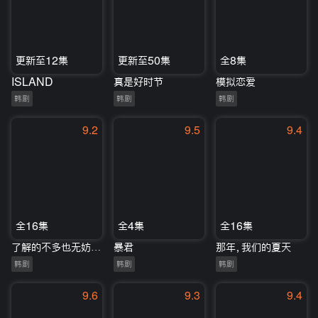
更新至12集
更新至50集
全8集
ISLAND
真是好时节
模拟恋爱
韩剧
韩剧
韩剧
9.2
9.5
9.4
全16集
全4集
全16集
了解的不多也无妨，是一家人
暴君
那年，我们的夏天
韩剧
韩剧
韩剧
9.6
9.3
9.4