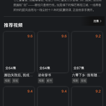
守亡妻誓言，他藏锋埋名，苟活于市井。直至儿子受辱、师门被欺，迫他再
度握起“剑”——哪怕只是根竹枝。当粪桶下的锋芒再现江湖，一场席卷
武林的腥风血雨与一段尘封十八年的弑妻阴谋，正由他亲手揭开。
选集
推荐视频
9.6
9.6
9.2
全64集
全64集
全87集
渡劫失败后，我成了假千金
逆命穿书
六零下乡：我有随身开心农场
短剧
穿越
短剧
都市
短剧
穿越
9.4
9.4
9.2