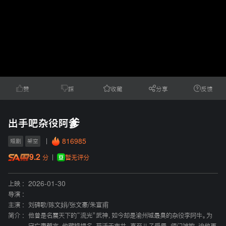
赞
踩
收藏
分享
反馈
出手吧杂役阿爹
816985
短剧
架空
9.2
暂无评分
分
上映 :
2026-01-30
导演 :
主演 :
刘碑歌
/
陈文娟
/
张文豪
/
朱宣甫
简介 :
他曾是名震天下的“流光”武神，如今却是渝州城最臭的杂役李阿牛。为