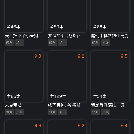
全46集
全80集
全88集
天上掉下个小善财
罗盘探案：我这个风水师成了顾问
魔幻手机之神仙驾到
短剧
都市
短剧
都市
短剧
逆袭
9.3
9.2
9.5
全85集
全129集
全54集
大夏帝君
成了真神，爷爷却让我去相亲
我是反派演技一流，哎你别报警啊
短剧
逆袭
短剧
都市
短剧
逆袭
9.6
9.2
9.4