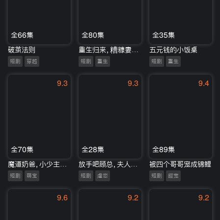
全66集
全80集
全35集
破茧法则
重生归来，糟糠妻竟是真团宠
五元钱的小饭桌
短剧
穿越
短剧
重生
短剧
重生
9.3
9.3
9.4
全70集
全28集
全89集
魔道奶爸，小少主的马甲掉地上了
放手吧顾总，夫人她想独自美丽
被四个哥哥宠成锦鲤
短剧
萌宝
短剧
虐恋
短剧
甜宠
9.6
9.2
9.2