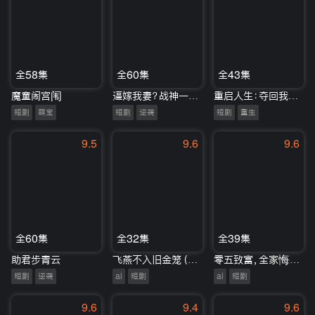
全58集
全60集
全43集
魔童闹宫闱
逼嫁我妻？战神一怒伏万邦
重启人生：夺回我的一切
短剧
萌宝
短剧
逆袭
短剧
重生
9.5
9.6
9.6
全60集
全32集
全39集
助君步青云
飞燕不入旧金笼（41集）Ai短剧
零五致富，全家悔不当初（50集）Ai短剧
短剧
逆袭
ai
短剧
ai
短剧
9.6
9.4
9.6