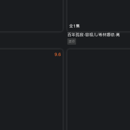
全1集
百年孤寂-容祖儿/希林娜依·高
流行
9.6