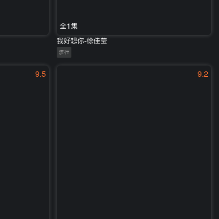
全1集
我好想你-徐佳莹
流行
9.5
9.2