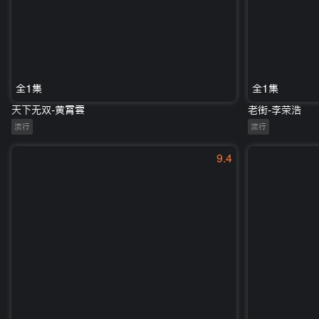
全1集
全1集
天下无双-黄霄雲
老街-李荣浩
流行
流行
9.4