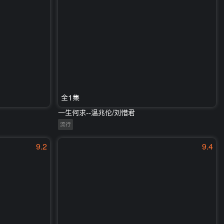
全1集
一生何求--温兆伦/刘惜君
流行
9.2
9.4