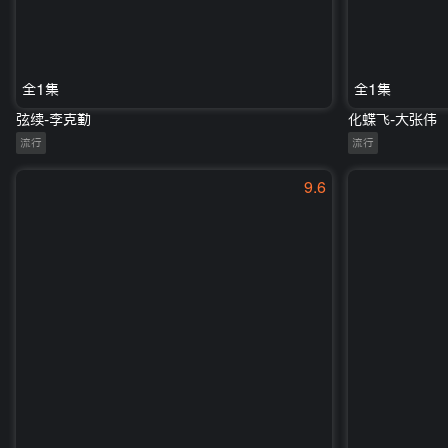
全1集
全1集
弦续-李克勤
化蝶飞-大张伟
流行
流行
9.6