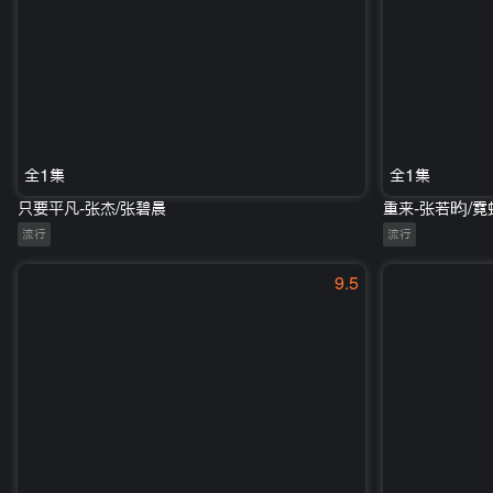
全1集
全1集
只要平凡-张杰/张碧晨
重来-张若昀/
流行
流行
9.5