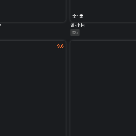
全1集
宇
谁-小柯
流行
9.6