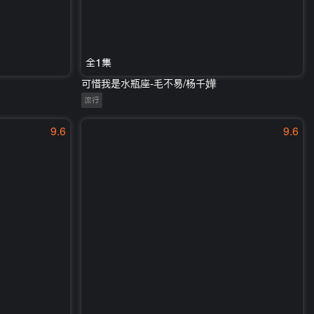
全1集
可惜我是水瓶座-毛不易/杨千嬅
流行
9.6
9.6