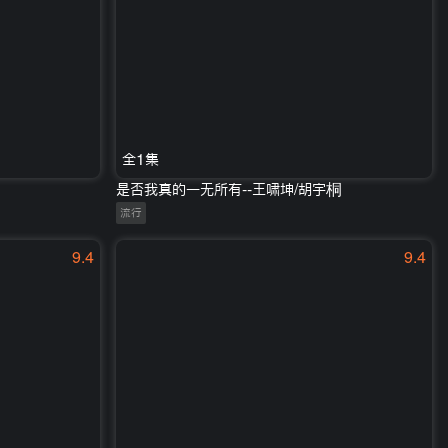
全1集
是否我真的一无所有--王啸坤/胡宇桐
流行
9.4
9.4