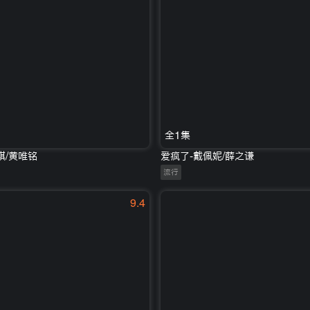
全1集
祺/黄唯铭
爱疯了-戴佩妮/薛之谦
流行
9.4