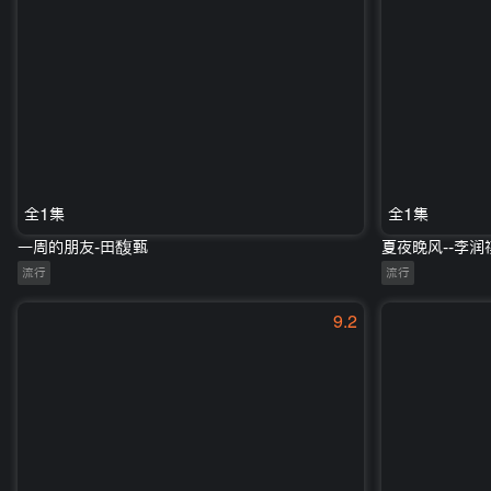
全1集
全1集
一周的朋友-田馥甄
夏夜晚风--李润
流行
流行
9.2