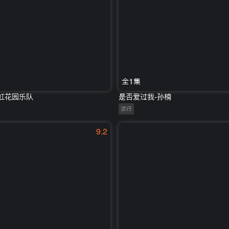
全1集
霓虹花园乐队
是否爱过我-孙楠
流行
9.2