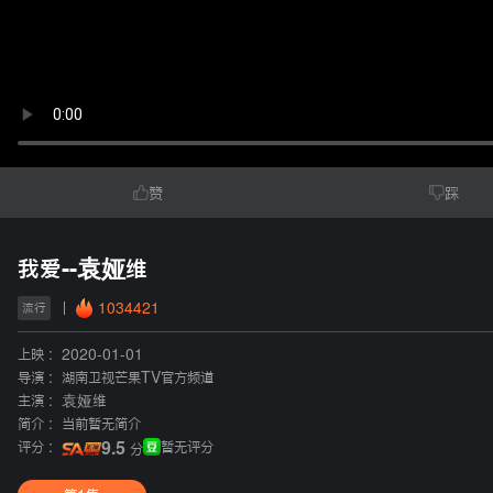
赞
踩
我爱--袁娅维
1034421
流行
上映 :
2020-01-01
导演 :
湖南卫视芒果TV官方频道
主演 :
袁娅维
简介 :
当前暂无简介
评分 :
9.5
暂无评分
分