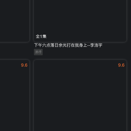
全1集
下午六点落日余光打在我身上--李浩宇
流行
9.6
9.6