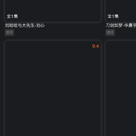
全1集
全1集
刘哈哈与大先生-刘心
刀剑如梦-华晨
流行
流行
9.4