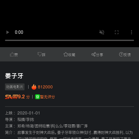
赞
踩
收藏
分享
反馈
姜子牙
812000
动画电影片
9.2
暂无评分
分
上映 :
2020-01-01
导演 :
程腾
/
李炜
主演 :
郑希
/
杨凝
/
图特哈蒙
/
阎么么
/
季冠霖
/
姜广涛
简介 :
故事发生于封神大战后。姜子牙率领众神伐纣，赢得封神大战胜利，以为