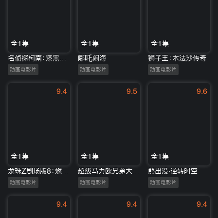
全1集
全1集
全1集
名侦探柯南：漆黑的追踪者
哪吒闹海
狮子王：木法沙传奇
动画电影片
动画电影片
动画电影片
9.4
9.5
9.6
全1集
全1集
全1集
龙珠Z剧场版8：燃烧吧!!热战·烈战·超激战
超级马力欧兄弟大电影
熊出没·逆转时空
动画电影片
动画电影片
动画电影片
9.4
9.4
9.4