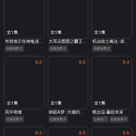
全1集
全1集
全1集
布努埃尔在神龟迷宫中
大耳朵图图之霸王龙在行动
机动战士高达：库库鲁斯·多安的岛
动画电影片
动画电影片
动画电影片
9.2
9.5
9.4
全1集
全1集
全1集
风中奇缘
哆啦A梦：大雄的绘画奇遇记
熊出没·重启未来
动画电影片
动画电影片
近期热门
动画电影片
9.3
9.5
9.6