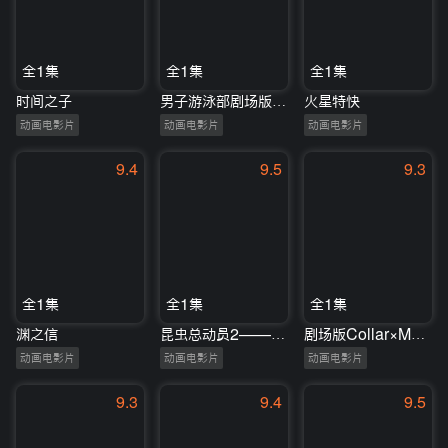
全1集
全1集
全1集
时间之子
男子游泳部剧场版：通往世界的路之梦
火星特快
动画电影片
动画电影片
动画电影片
9.4
9.5
9.3
全1集
全1集
全1集
渊之信
昆虫总动员2——来自远方的后援军
剧场版Collar×Malice-deepcover-前篇
动画电影片
动画电影片
动画电影片
9.3
9.4
9.5