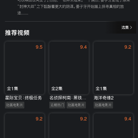
可以唤回世间安宁。然而，一切并未结束。一个偶然，姜子牙发现了原来
“封神大战”之下酝酿着更大的阴谋。姜子牙开始踏上探寻真相的旅
途......
选集
推荐视频
9.5
9.4
9.2
全1集
全2集
全1集
星际宝贝：终极任务
名侦探柯南：黑铁的鱼影
海洋奇缘2
动画电影片
近期热门
动画电影片
动画电影片
9.2
9.2
9.4