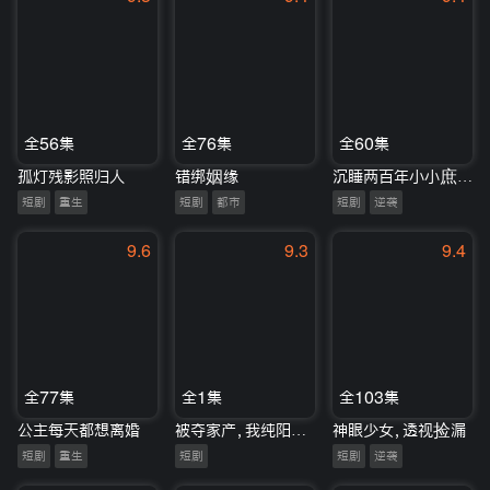
全56集
全76集
全60集
孤灯残影照归人
错绑姻缘
沉睡两百年小小庶女醒来整顿家族
短剧
重生
短剧
都市
短剧
逆袭
9.6
9.3
9.4
全77集
全1集
全103集
公主每天都想离婚
被夺家产，我纯阳医神归来
神眼少女，透视捡漏
短剧
重生
短剧
短剧
逆袭