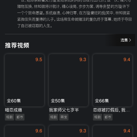
一世，她却亲眼看见方璇发动系统的同时也在付出代价。这一次，猎人与
猎物互换，林知微将计就计，精心设局，步步为营，诱导贪婪的方璇许下
一个个致命愿望。系统崩溃，心神归零，在方璇癫狂的痴笑中，林知微紧
紧抱住失而复得的儿子。这场用生命做赌注的复仇终于落幕，她终于夺回
了自己被窃取的人生。
选集
推荐视频
9.5
9.3
9.4
全60集
全50集
全66集
暗恋成瘾
我家师父七岁半
恋综被打假后，我开启了隐藏人生
短剧
都市
短剧
萌宝
短剧
都市
9.6
9.3
9.4