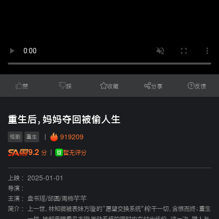
赞
踩
收藏
分享
反馈
重生后，妈妈夺回被偷人生
919209
短剧
重生
9.2
暂无评分
分
上映 :
2025-01-01
导演 :
主演 :
盘书瑶
/
邱圆
/
周杨芊芊
简介 :
上一世，林知微被表妹方璇的“愿望交换系统”榨干一切，含恨而终；重生