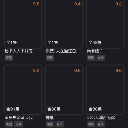
9.6
9.4
9.2
全1集
全1集
全48集
秘书大人不好惹
洪荒：人在灌江口，迎娶三圣母
尚食娘子
短剧
短剧
短剧
古代
9.3
9.6
9.6
全91集
全80集
全80集
国民影帝暗恋我
神凰
记忆人潮再无你
短剧
重生
短剧
都市
短剧
都市