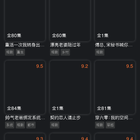
全80集
全60集
全1集
重活一次我转身出门嫁少帅
漂亮老婆陪过年
傅总，宋秘书喊你入梦啦
短剧
重生
短剧
乡村
短剧
9.5
9.2
9.5
全84集
全1集
全81集
帅气老爸绑定系统后百战百胜
契约恋人请止步
穿六零：我的空间囤满黄金珠宝
系统
短剧
都市
短剧
短剧
穿越
9.3
9.4
9.4