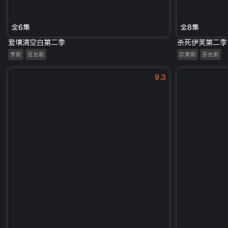
全6集
全8集
爱填满空白第二季
杀死伊芙第二季
泰剧
百合剧
欧美剧
百合剧
9.3