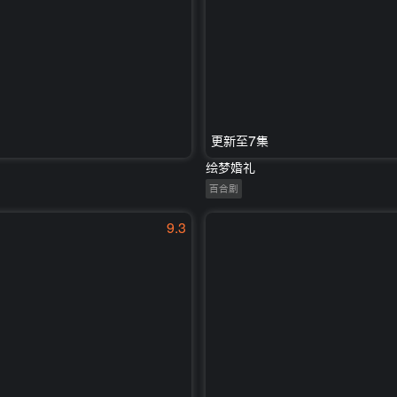
更新至7集
绘梦婚礼
百合剧
9.3