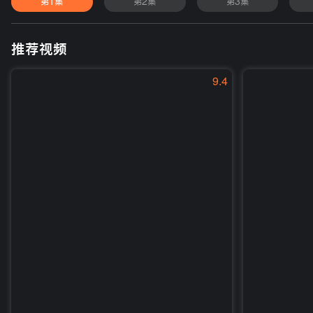
第1集
第2集
第3集
推荐视频
9.4