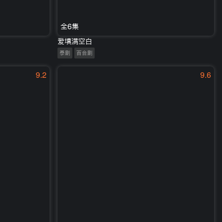
全6集
爱填满空白
泰剧
百合剧
9.2
9.6