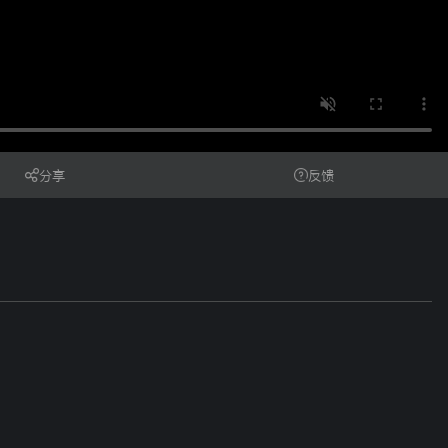
分享
反馈