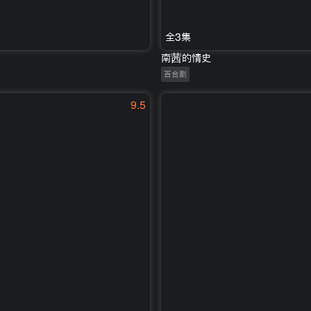
全3集
南茜的情史
百合剧
9.5