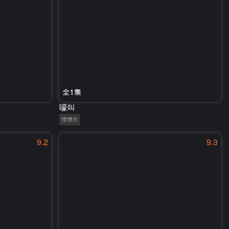
全1集
嚎叫
惊悚片
9.2
9.3