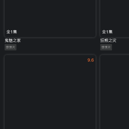
全1集
全1集
鬼魅之家
狂熊之灾
惊悚片
惊悚片
9.6