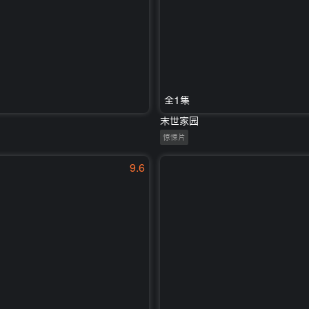
全1集
末世家园
惊悚片
9.6