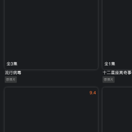
全3集
全1集
流行病毒
十二星座离奇事
惊悚片
惊悚片
9.4