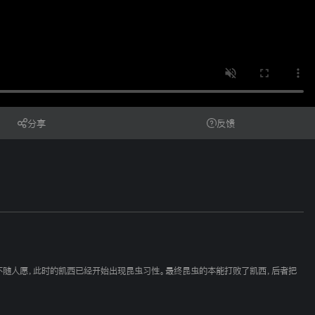
分享
反馈
不随人愿，此时的凯西已经开始出现昆虫习性。最终昆虫的本能打败了凯西，后者把