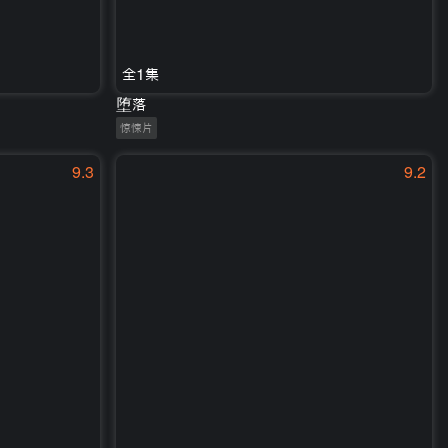
全1集
堕落
惊悚片
9.3
9.2