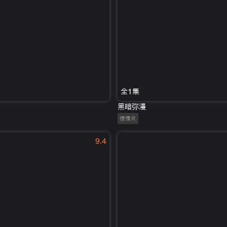
全1集
黑暗弥漫
惊悚片
9.4