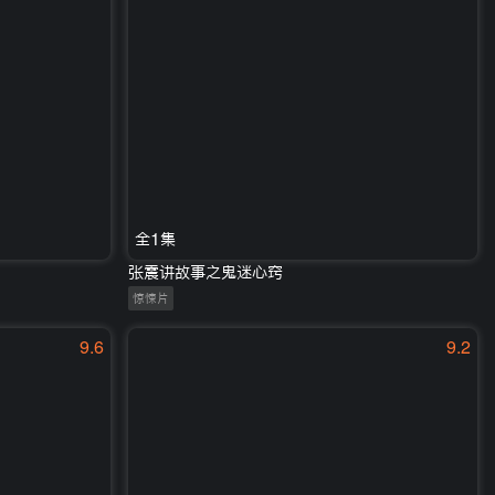
全1集
张震讲故事之鬼迷心窍
惊悚片
9.6
9.2