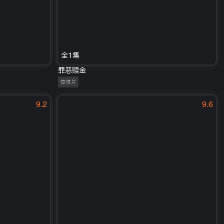
全1集
罪恶赎金
惊悚片
9.2
9.6