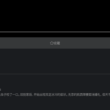
收藏
s
名虫子咬了一口。回到家后，开始出现双足冰冷的症状。无奈的凯西想要取消婚礼，但天