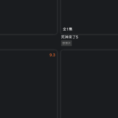
全1集
死神来了5
惊悚片
9.3