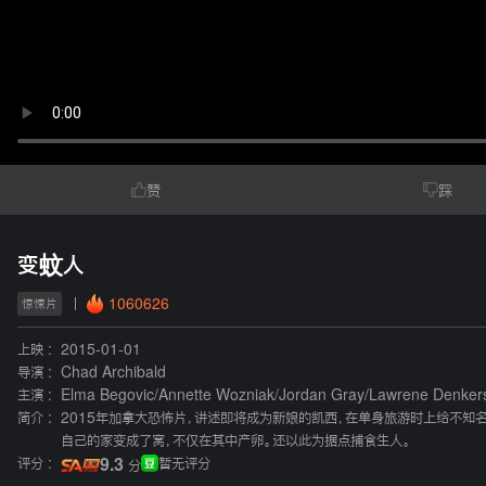
赞
踩
变蚊人
1060626
惊悚片
上映 :
2015-01-01
导演 :
Chad Archibald
主演 :
Elma Begovic
/
Annette Wozniak
/
Jordan Gray
/
Lawrene Denker
简介 :
2015年加拿大恐怖片，讲述即将成为新娘的凯西，在单身旅游时上给不知
自己的家变成了窝，不仅在其中产卵。还以此为据点捕食生人。
评分 :
9.3
暂无评分
分