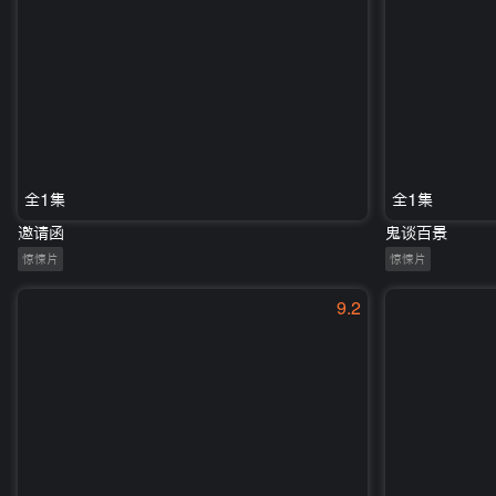
全1集
全1集
邀请函
鬼谈百景
惊悚片
惊悚片
9.2