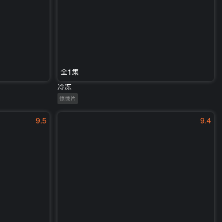
全1集
冷冻
惊悚片
9.5
9.4