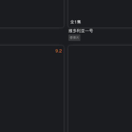
全1集
维多利亚一号
惊悚片
9.2