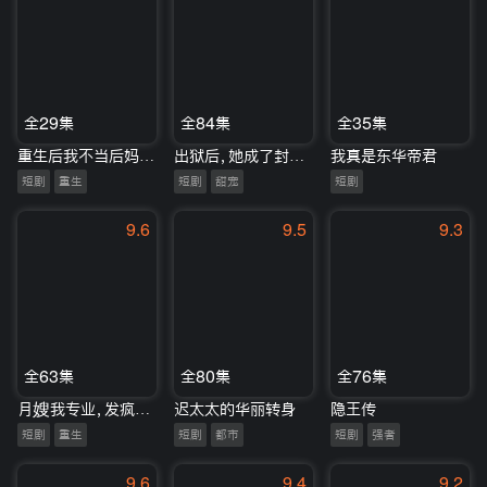
全29集
全84集
全35集
重生后我不当后妈带小福星享福
出狱后，她成了封少心尖宠
我真是东华帝君
短剧
重生
短剧
甜宠
短剧
9.6
9.5
9.3
全63集
全80集
全76集
月嫂我专业，发疯你随意
迟太太的华丽转身
隐王传
短剧
重生
短剧
都市
短剧
强者
9.6
9.4
9.2