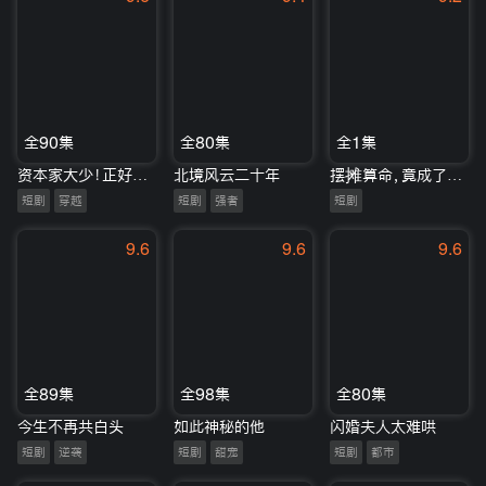
全90集
全80集
全1集
资本家大少！正好扛回家做老公
北境风云二十年
摆摊算命，竟成了冷艳女总裁老公
短剧
穿越
短剧
强者
短剧
9.6
9.6
9.6
全89集
全98集
全80集
今生不再共白头
如此神秘的他
闪婚夫人太难哄
短剧
逆袭
短剧
甜宠
短剧
都市