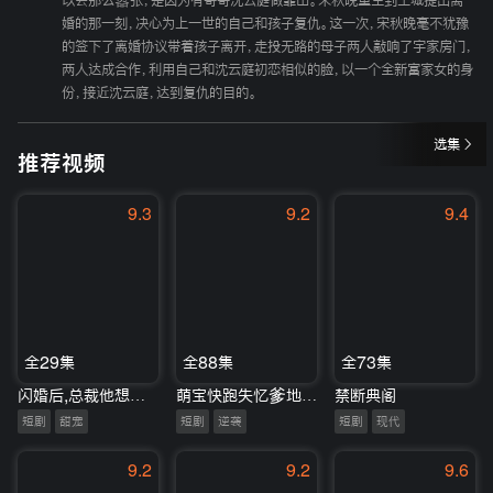
以会那么嚣张，是因为有哥哥沈云庭做靠山。宋秋晚重生到王城提出离
婚的那一刻，决心为上一世的自己和孩子复仇。这一次，宋秋晚毫不犹豫
的签下了离婚协议带着孩子离开，走投无路的母子两人敲响了宇家房门，
两人达成合作，利用自己和沈云庭初恋相似的脸，以一个全新富家女的身
份，接近沈云庭，达到复仇的目的。
选集
推荐视频
9.3
9.2
9.4
全29集
全88集
全73集
闪婚后,总裁他想假戏真做
萌宝快跑失忆爹地是恋爱脑
禁断典阁
短剧
甜宠
短剧
逆袭
短剧
现代
9.2
9.2
9.6