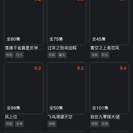
全80集
全75集
全45集
落难千金竟是玄学老祖
过年之致命回程
青空之上卷恋风
短剧
现代
短剧
重生
短剧
职场
9.3
9.5
9.4
全99集
全50集
全101集
凤上位
飞鸟渴望天空
我在九零嫁大佬
短剧
逆袭
短剧
短剧
逆袭