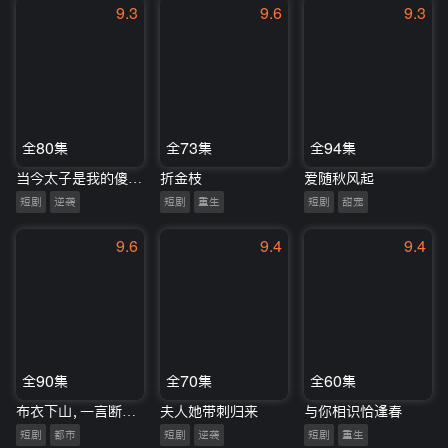
9.3
9.6
9.3
全80集
全73集
全94集
当今太子是我的傻郎君
折金枝
爱随秋风起
短剧
逆袭
短剧
重生
短剧
甜宠
9.6
9.4
9.4
全90集
全70集
全60集
布衣下山，一言断定天下事
夫人她带刺归来
与你相识恰逢春
短剧
都市
短剧
逆袭
短剧
重生