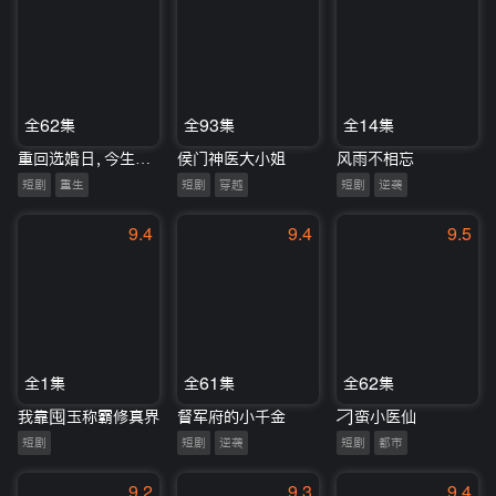
全62集
全93集
全14集
重回选婚日，今生更尽欢
侯门神医大小姐
风雨不相忘
短剧
重生
短剧
穿越
短剧
逆袭
9.4
9.4
9.5
全1集
全61集
全62集
我靠囤玉称霸修真界
督军府的小千金
刁蛮小医仙
短剧
短剧
逆袭
短剧
都市
9.2
9.3
9.4