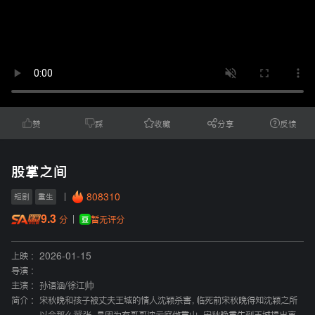
赞
踩
收藏
分享
反馈
股掌之间
808310
短剧
重生
9.3
暂无评分
分
上映 :
2026-01-15
导演 :
主演 :
孙语涵
/
徐江帅
简介 :
宋秋晚和孩子被丈夫王城的情人沈颖杀害，临死前宋秋晚得知沈颖之所