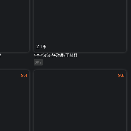
全1集
樊
字字句句-张碧晨/王赫野
流行
9.4
9.6