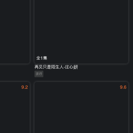
全1集
再见只是陌生人-庄心妍
流行
9.2
9.6