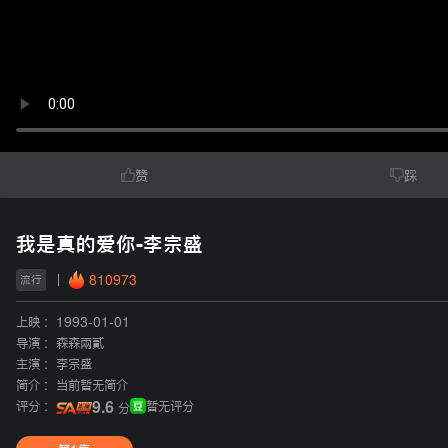
赞
踩
我是真的爱你-李宗盛
810973
流行
上映 :
1993-01-01
导演 :
森森兩貳
主演 :
李宗盛
简介 :
当前暂无简介
评分 :
9.6
暂无评分
分