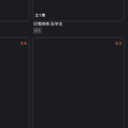
全1集
旧情绵绵-张学友
流行
9.6
9.5