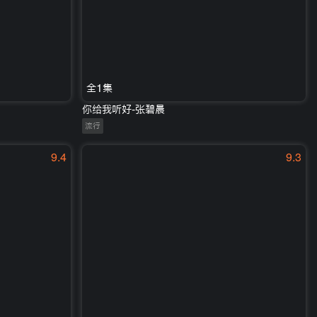
全1集
你给我听好-张碧晨
流行
9.4
9.3