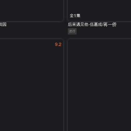
全1集
田园
后来遇见他-伍嘉成/蒋一侨
流行
9.2