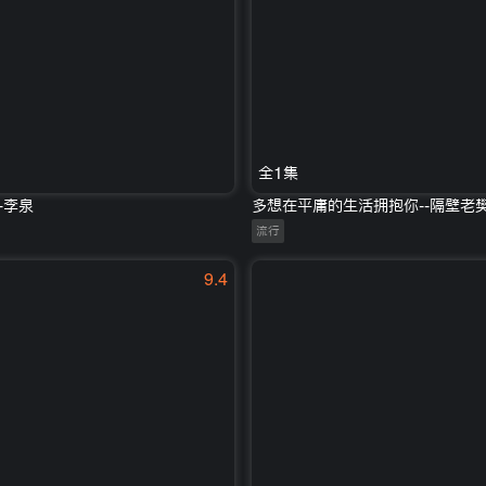
全1集
-李泉
多想在平庸的生活拥抱你--隔壁老
流行
9.4