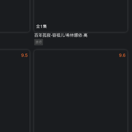
全1集
百年孤寂-容祖儿/希林娜依·高
流行
9.5
9.6