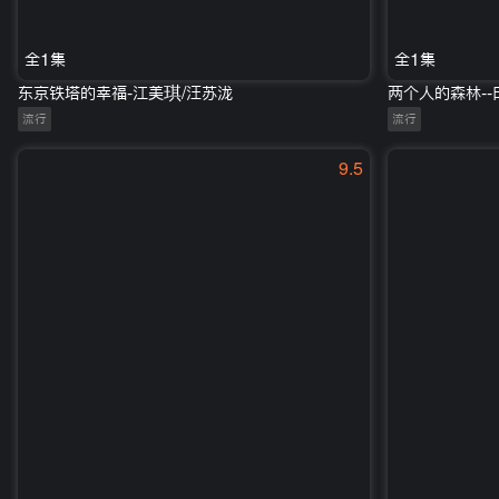
全1集
全1集
东京铁塔的幸福-江美琪/汪苏泷
两个人的森林--
流行
流行
9.5