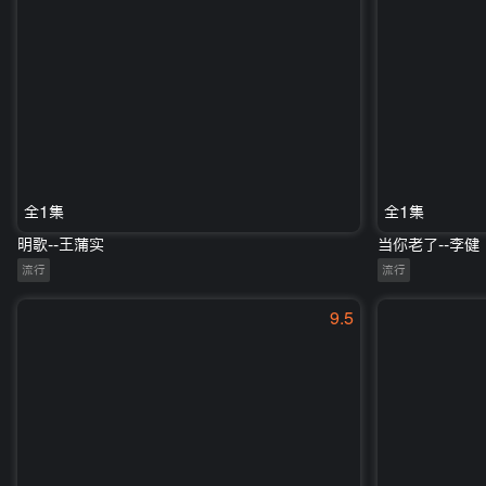
全1集
全1集
明歌--王蒲实
当你老了--李健
流行
流行
9.5