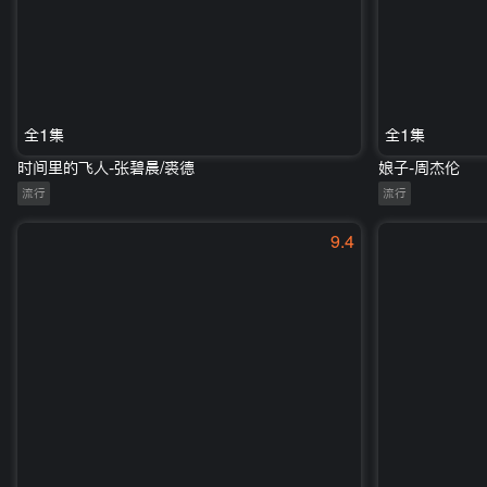
全1集
全1集
时间里的飞人-张碧晨/裘德
娘子-周杰伦
流行
流行
9.4