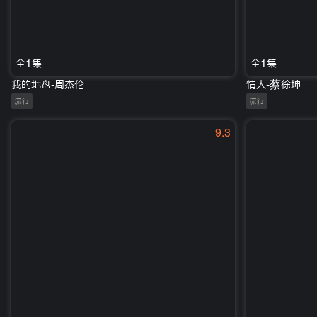
全1集
全1集
我的地盘-周杰伦
情人-蔡徐坤
流行
流行
9.3