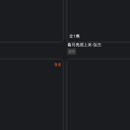
全1集
看月亮爬上来-张杰
流行
9.6