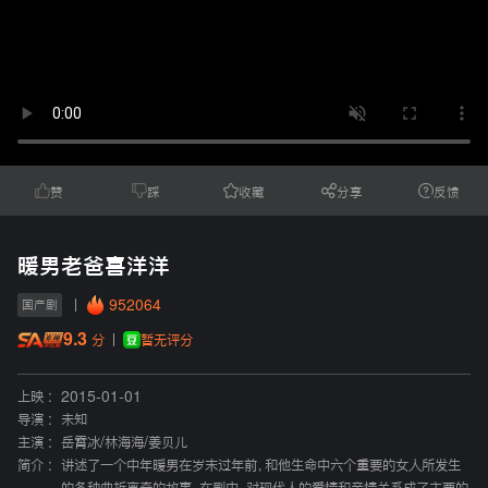
赞
踩
收藏
分享
反馈
暖男老爸喜洋洋
952064
国产剧
9.3
暂无评分
分
上映 :
2015-01-01
导演 :
未知
主演 :
岳霄冰
/
林海海
/
姜贝儿
简介 :
讲述了一个中年暖男在岁末过年前，和他生命中六个重要的女人所发生