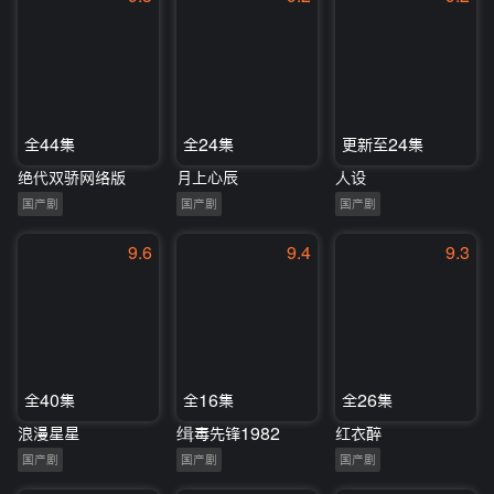
全44集
全24集
更新至24集
绝代双骄网络版
月上心辰
人设
国产剧
国产剧
国产剧
9.6
9.4
9.3
全40集
全16集
全26集
浪漫星星
缉毒先锋1982
红衣醉
国产剧
国产剧
国产剧