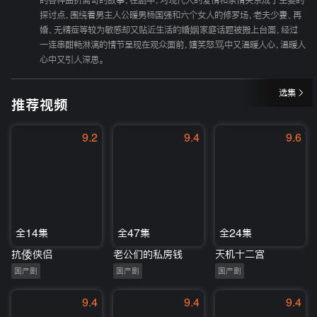
的各种曲折离奇的故事，在剧中，对现代人的爱情和亲情关系成了主要的
探讨点，围绕着男主人公暖男杨国强和六个女人的修罗场，老夫少妻、再
婚、无精症等较为敏感却又贴近生活的婚姻家庭话题被搬上台面，经过
一连串酣畅淋漓的情节呈现在观众面前，嬉笑怒骂中又温暖人心，温暖人
心中又引人深思。
选集
推荐视频
9.2
9.4
9.6
全14集
全47集
全24集
抗倭侠侣
老公们的私房钱
天机十二宫
国产剧
国产剧
国产剧
9.4
9.4
9.4