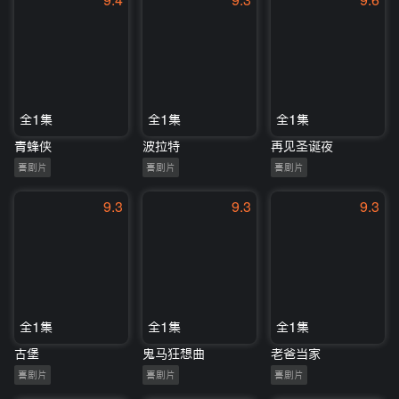
9.4
9.3
9.6
全1集
全1集
全1集
青蜂侠
波拉特
再见圣诞夜
喜剧片
喜剧片
喜剧片
9.3
9.3
9.3
全1集
全1集
全1集
古堡
鬼马狂想曲
老爸当家
喜剧片
喜剧片
喜剧片