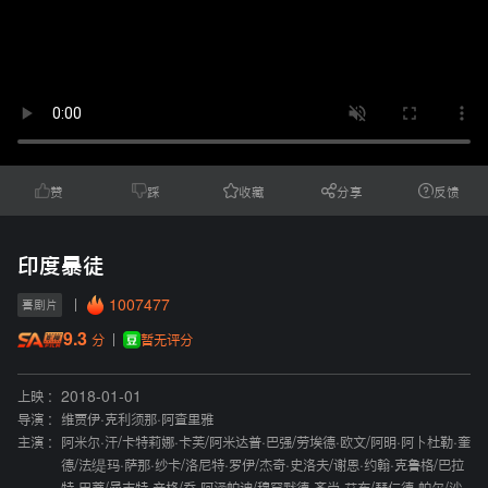
赞
踩
收藏
分享
反馈
印度暴徒
1007477
喜剧片
9.3
暂无评分
分
上映 :
2018-01-01
导演 :
维贾伊·克利须那·阿查里雅
主演 :
阿米尔·汗
/
卡特莉娜·卡芙
/
阿米达普·巴强
/
劳埃德·欧文
/
阿明·阿卜杜勒·奎
德
/
法缇玛·萨那·纱卡
/
洛尼特·罗伊
/
杰奇·史洛夫
/
谢恩·约翰·克鲁格
/
巴拉