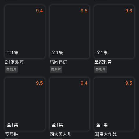
9.4
9.5
9.6
全1集
全1集
全1集
21岁派对
鸡同鸭讲
皇家刺青
喜剧片
喜剧片
喜剧片
9.5
9.4
9.5
全1集
全1集
全1集
罗莎琳
四大美人儿
闺蜜大作战