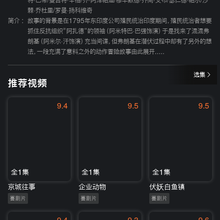
特·巴蒂
/
曼吉特·辛格
/
乔·阿泽帕迪
/
穆罕默德·齐尚·艾布
/
瑟仁德·帕尔
/
沙
棘·乔杜里
/
罗曼·扬科维奇
简介 :
故事的背景是在1795年东印度公司殖民统治印度期间，殖民统治者想要
抓住反抗组织”阿扎德“的领袖（阿米特巴·巴强饰演）于是找来了混混弗
朗基（阿米尔·汗饰演）充当间谍，但弗朗基在潜伏过程中却有了另外的想
法，一段充满了意料之外的动作冒险故事由此展开.....
选集
推荐视频
9.4
9.5
9.5
全1集
全1集
全1集
京城往事
企业动物
伏妖白鱼镇
喜剧片
喜剧片
喜剧片