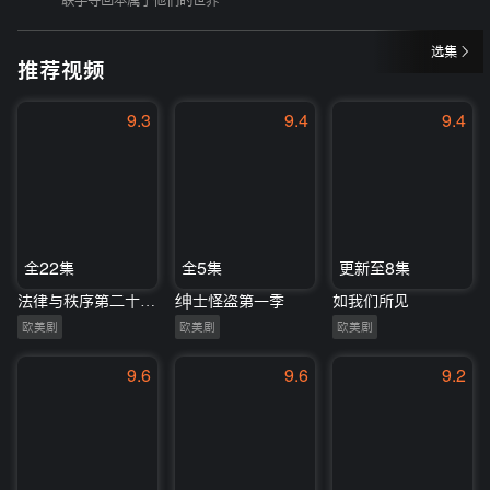
联手夺回本属于他们的世界
选集
推荐视频
9.3
9.4
9.4
全22集
全5集
更新至8集
法律与秩序第二十二季
绅士怪盗第一季
如我们所见
欧美剧
欧美剧
欧美剧
9.6
9.6
9.2