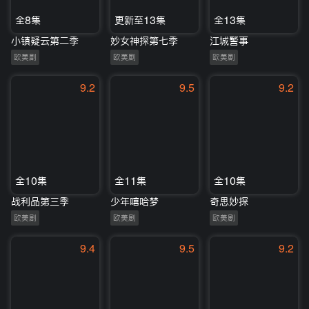
全8集
更新至13集
全13集
小镇疑云第二季
妙女神探第七季
江城警事
欧美剧
欧美剧
欧美剧
9.2
9.5
9.2
全10集
全11集
全10集
战利品第三季
少年嘻哈梦
奇思妙探
欧美剧
欧美剧
欧美剧
9.4
9.5
9.2