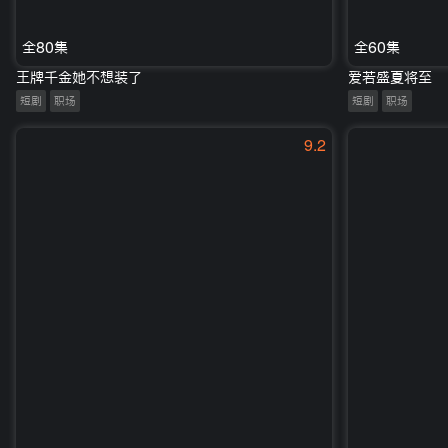
全80集
全60集
王牌千金她不想装了
爱若盛夏将至
短剧
职场
短剧
职场
9.2