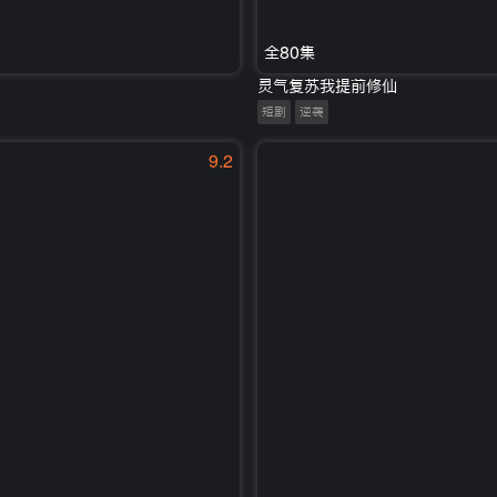
全80集
灵气复苏我提前修仙
短剧
逆袭
9.2