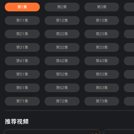
第1集
第2集
第3集
第11集
第12集
第13集
第21集
第22集
第23集
第31集
第32集
第33集
第41集
第42集
第43集
第51集
第52集
第53集
第61集
第62集
第63集
第71集
第72集
第73集
推荐视频