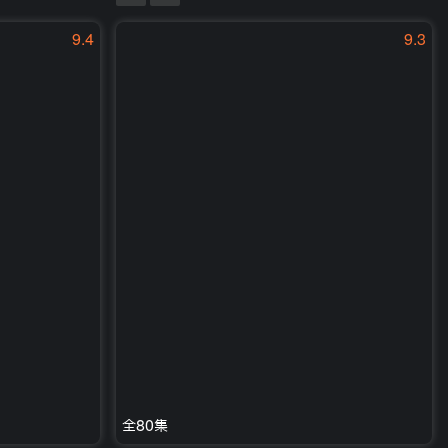
9.4
9.3
全80集