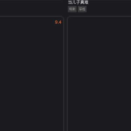
当儿子真难
短剧
穿越
9.4