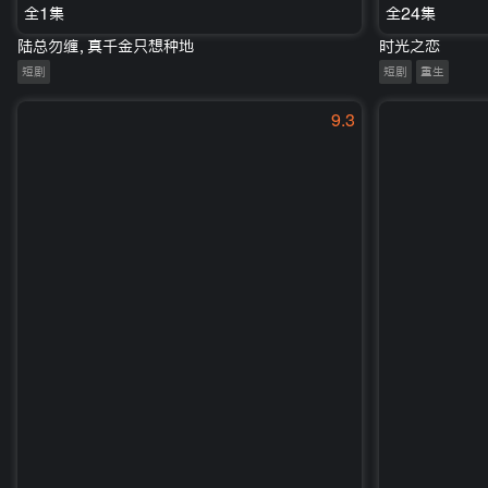
全1集
全24集
陆总勿缠，真千金只想种地
时光之恋
短剧
短剧
重生
9.3