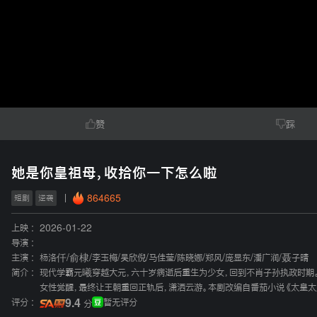
赞
踩
她是你皇祖母，收拾你一下怎么啦
864665
短剧
逆袭
上映 :
2026-01-22
导演 :
主演 :
杨洛仟
/
俞棣
/
李玉梅
/
吴欣倪
/
马佳莹
/
陈晓娜
/
郑风
/
庞显东
/
潘广润
/
聂子晴
简介 :
现代学霸元曦穿越大元，六十岁病逝后重生为少女，回到不肖子孙执政时期
女性觉醒，最终让王朝重回正轨后，潇洒云游。本剧改编自番茄小说《太皇
评分 :
9.4
暂无评分
分