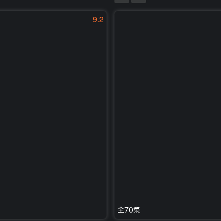
9.2
全70集