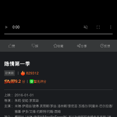
赞
踩
收藏
分享
反馈
隐情第一季
829312
欧美剧
9.2
暂无评分
分
上映 :
2016-01-01
导演 :
朱莉·安妮·罗宾逊
主演 :
米瑞·伊诺丝
/
彼得·克劳斯
/
罗丝·洛林斯
/
索尼亚·瓦格尔
/
阿里米·巴尔拉德
/
雅基·伊多
/
艾维·约斯特
/
约翰·西姆