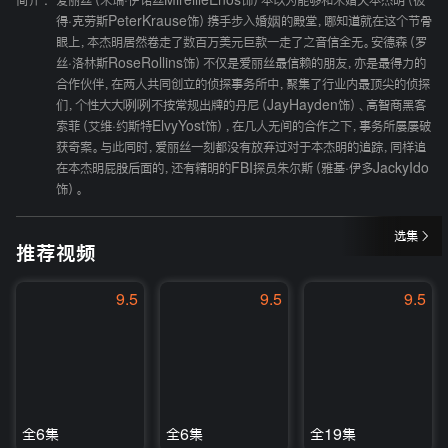
简介 :
爱丽丝（米瑞·伊诺丝MireilleEnos饰）本以为能够和未婚夫本杰明（彼
得·克劳斯PeterKrause饰）携手步入婚姻的殿堂，哪知道就在这个节骨
眼上，本杰明居然卷走了数百万美元巨款一走了之音信全无。安德森（罗
丝·洛林斯RoseRollins饰）不仅是爱丽丝最信赖的朋友，亦是最得力的
合作伙伴，在两人共同创立的侦探事务所中，聚集了行业内最顶尖的侦探
们，个性大大咧咧不按常规出牌的丹尼（JayHayden饰）、高智商黑客
索菲（艾维·约斯特ElvyYost饰），在几人无间的合作之下，事务所屡屡破
获奇案。与此同时，爱丽丝一刻都没有放弃过对于本杰明的追踪，同样追
在本杰明屁股后面的，还有精明的FBI探员朱尔斯（雅基·伊多JackyIdo
饰）。
选集
推荐视频
9.5
9.5
9.5
全6集
全6集
全19集