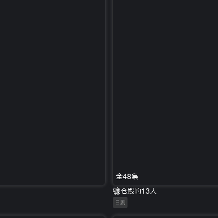
全48集
镰仓殿的13人
日剧