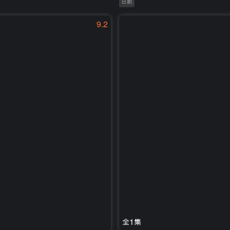
日剧
9.2
全1集