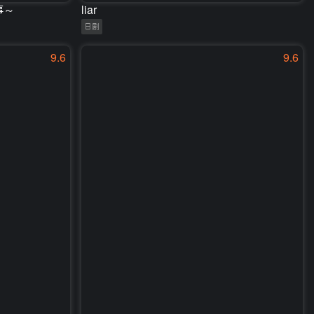
事～
liar
日剧
9.6
9.6