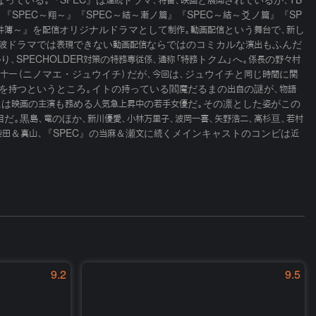
なっている。『SPEC』は連続ドラマ、特番、映画と展開されているが、TB
』『SPEC～翔～』『SPEC～結～漸ノ篇』『SPEC～結～爻ノ篇』『SP
係事件簿～』を配信オリジナルドラマとして制作。動画配信という舞台で、新し
、地上波ドラマでは表現できない動画配信ならではのコミカルな演出もふんだ
、SPECHOLDER対策の特務専従係、通称「特務トクム」へ。係長の野々村
一十一（ニノマエ・ジュウイチ）だが、今回は、ジュウイチと同じ時間に関
Cを持つというところ。イトの持っている閻魔だるまの出自の謎が、物語
は映画の主演も務める人気急上昇中の若手女優だ。その凛とした姿がこの
黒島、竜のほか、新川優愛、小林万里子、波岡一喜、矢野浩二、高杉亘、若村
』の柴田＆真山、『SPEC』の当麻＆瀬文に続くメインキャストのコンビは近
9.2
9.5