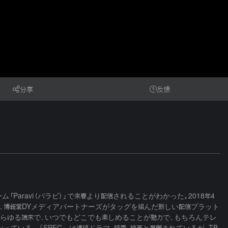
分享
反馈
Paravi（パラビ）」で来春より配信されることがわかった。2018年4
電通、博報堂DYメディアパートナーズがタッグを組んだ新しい配信プラット
らゆる端末で、いつでもどこでも楽しめることが魅力で、もちろんテレ