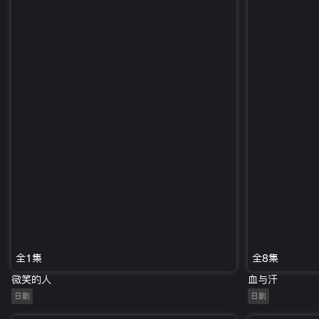
全1集
全8集
微笑的人
血与汗
日剧
日剧