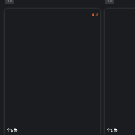
日剧
日剧
9.2
全9集
全5集