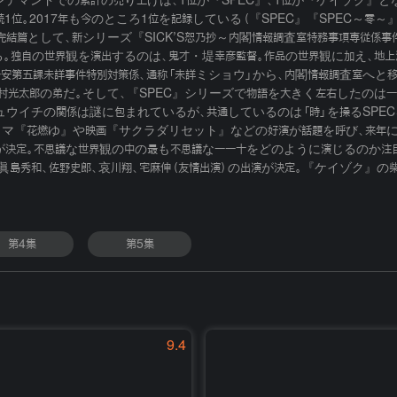
ンデマンドでの累計の売り上げは、1位が『SPEC』、1位が『ケイゾク』と
続1位。2017年も今のところ1位を記録している（『SPEC』『SPEC～零～
の完結篇として、新シリーズ『SICK’S恕乃抄～内閣情報調査室特務事項専従
配信する。独自の世界観を演出するのは、鬼才・堤幸彦監督。作品の世界観に加え
第五課未詳事件特別対策係、通称「未詳ミショウ」から、内閣情報調査室へと移り
々村光太郎の弟だ。そして、『SPEC』シリーズで物語を大きく左右したのは
ジュウイチの関係は謎に包まれているが、共通しているのは「時」を操るSPE
ラマ『花燃ゆ』や映画『サクラダリセット』などの好演が話題を呼び、来年に
定。不思議な世界観の中の最も不思議な一一十をどのように演じるのか注目だ。
）、眞島秀和、佐野史郎、哀川翔、宅麻伸（友情出演）の出演が決定。『ケイゾク
第4集
第5集
9.4