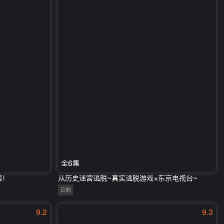
全6集
西！
从历史迷宫逃脱~真实逃脱游戏×东京电视台~
日剧
9.2
9.3