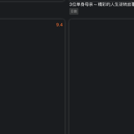
3位单身母亲～精彩的人生逆转故
日剧
9.4