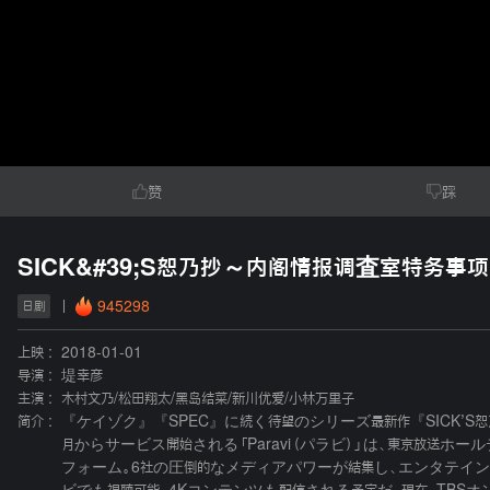
赞
踩
SICK&#39;S恕乃抄～内阁情报调査室特务事
945298
日剧
上映 :
2018-01-01
导演 :
堤幸彦
主演 :
木村文乃
/
松田翔太
/
黑岛结菜
/
新川优爱
/
小林万里子
简介 :
『ケイゾク』『SPEC』に続く待望のシリーズ最新作『SICK’S恕
月からサービス開始される「Paravi（パラビ）」は、東京放送
フォーム。6社の圧倒的なメディアパワーが結集し、エンタテイ