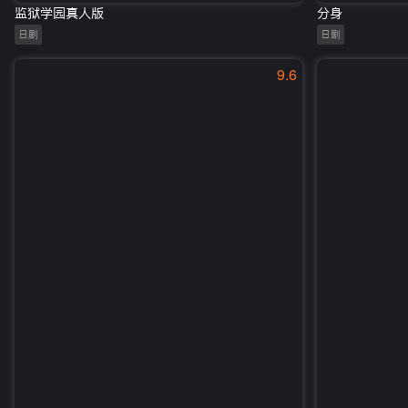
监狱学园真人版
分身
日剧
日剧
9.6