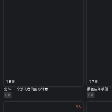
全5集
全7集
北斗：一个杀人者的回心转意
黑色皮革手册
日剧
日剧
9.6