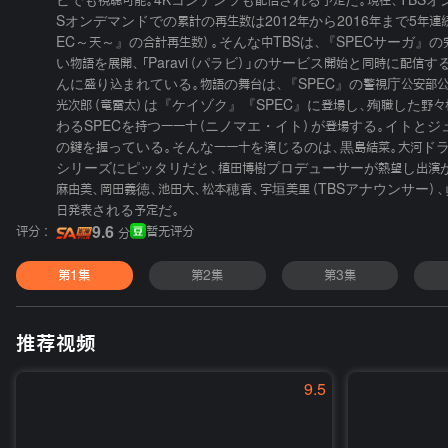
ビでも視聴可能。4Kコンテンツも配信される予定だ。現在、TBSオ
Sオンデマンドでの累計の再生数は2012年から2016年まで5年連
EC～天～』の合計再生数）。そんな中TBSは、『SPECサーガ』
い物語を展開、「Paravi（パラビ）」のサービス開始と同時に
んに盛り込まれている。物語の舞台は、『SPEC』の警視庁公安部公安
光次郎（竜雷太）は『ケイゾク』『SPEC』に登場し、殉職した野
わるSPECを持つ一一十（ニノマエ・イト）が登場する。イトと
の鍵を握っている。そんな一一十を演じるのは、黒島結菜。大河ド
シリーズにピッタリだと、植田博樹プロデューサーが熱望し出演が決
麻由美、岡田義徳、池田大、松本穂香、宇垣美里（TBSアナウンサー
日発表される予定だ。
评分 :
9.6
暂无评分
分
第1集
第2集
第3集
推荐视频
9.5