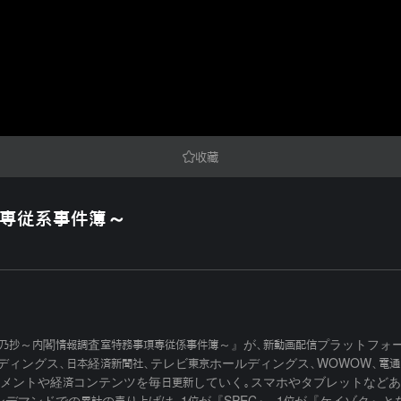
收藏
项専従系事件簿～
乃抄～内閣情報調査室特務事項専従係事件簿～』が、新動画配信プラットフォーム「
ホールディングス、日本経済新聞社、テレビ東京ホールディングス、WOWOW、
ンメントや経済コンテンツを毎日更新していく。スマホやタブレットなどあ