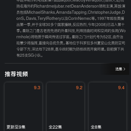
本延伸制作的电视影集；由因&quot;MacGyver&quot;(百战天龙)而
扬名海外的Richardmeijubar.netDeanAnderson领衔主演,其馀演
员包括MichaelShanks,AmandaTapping,ChristopherJudge,D
onS。Davis,TerylRothery以及CorinNemec等。1997年起在美播
出第一季,并于全球30多个国家播映,反应热烈,今年(2008)已迈入第十
季。星际之门是古老而先进的外星科技,利用扭曲时间和空间的虫洞(Wo
rmhole)将物质于瞬间传送过宇宙。星际之门计划代号为52区,由乔治
哈蒙少将指挥,直接向总统负责。基地位于科罗拉多州夏安山北美防空司
令部下方,深达地下28层,是冷战时期为防核战而开凿所建。目前旗下共
有25支SG小队。
选集
推荐视频
9.3
9.2
9.4
更新至9集
全22集
全8集