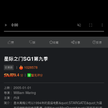
赞
踩
收藏
分享
反馈
星际之门SG1第九季
1028578
欧美剧
9.4
暂无评分
分
上映 :
2005-01-01
导演 :
William Waring
主演 :
内详
简介 :
是米高梅公司以1994年的卖座电影&quot;STARGATE&quot;为蓝