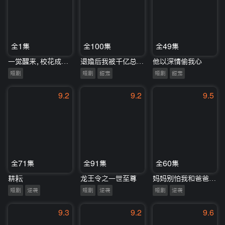
全1集
全100集
全49集
一觉醒来，校花成我闺女
退婚后我被千亿总裁宠上天
他以深情偷我心
短剧
短剧
甜宠
短剧
甜宠
9.2
9.2
9.5
全71集
全91集
全60集
耕耘
龙王令之一世至尊
妈妈别怕我和爸爸救你回家
短剧
逆袭
短剧
逆袭
短剧
逆袭
9.3
9.2
9.6