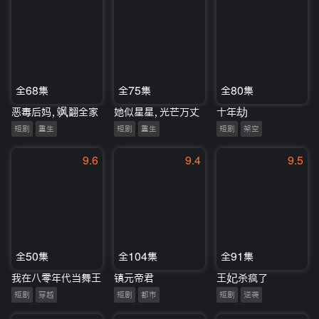
全68集
全75集
全80集
恶毒后妈，飒翻全家
她似星星，光芒万丈
十年劫
短剧
重生
短剧
重生
短剧
架空
9.6
9.4
9.5
全50集
全104集
全91集
我在八零年代当舞王
镇元帝君
王妃杀疯了
短剧
穿越
短剧
都市
短剧
逆袭