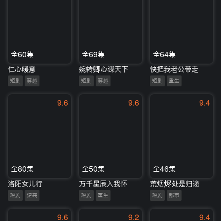
全60集
全69集
全64集
仁心暖意
婉转卿心谋天下
快把我老公带走
短剧
穿越
短剧
穿越
短剧
重生
9.6
9.6
9.4
全80集
全50集
全46集
洛阳女儿行
万千星辰入我怀
荒烟烬处是归途
短剧
逆袭
短剧
重生
短剧
都市
9.6
9.2
9.4