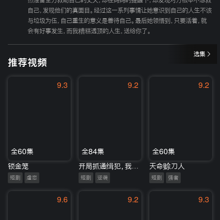
然准备全力救助自己的丈夫，却在妈妈的提醒下，却发现对方根本不想救
自己，发现他们的真面目。经过这一系列事情让她意识到自己的人生不该
与垃圾为伍，自己重生的意义是善待自己。最后她领悟到，只要活着，就
会有好事发生，而我糟糕透顶的人生，送给你了。
选集
推荐视频
9.3
9.2
9.2
全60集
全84集
全60集
锁金笼
开局抓通缉犯，我成警队香饽饽
天命赊刀人
短剧
虐恋
短剧
逆袭
短剧
强者
9.6
9.2
9.3