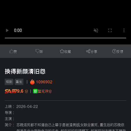
赞
踩
收藏
分享
反馈
换得新颜清旧怨
1096902
短剧
重生
9.6
暂无评分
分
上映 :
2026-04-22
导演 :
主演 :
简介 :
苏晚连死都不知道自己上辈子是被渣男贱女联合害死，重生后的苏晚依