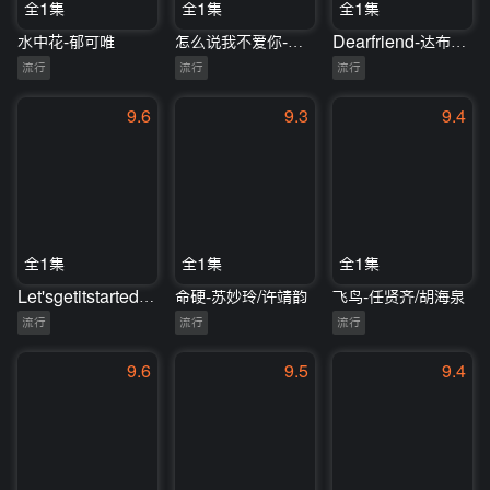
全1集
全1集
全1集
水中花-郁可唯
怎么说我不爱你-萧敬腾/张淇
Dearfriend-达布希勒图
流行
流行
流行
9.6
9.3
9.4
全1集
全1集
全1集
Let'sgetitstarted-尚雯婕
命硬-苏妙玲/许靖韵
飞鸟-任贤齐/胡海泉
流行
流行
流行
9.6
9.5
9.4