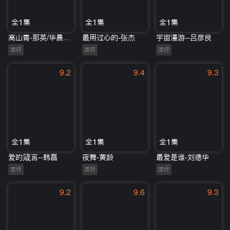
全1集
全1集
全1集
高山青-那英/华晨宇/艾薇
最用过心的-张杰
宇宙漫游--吕彦良
流行
流行
流行
9.2
9.4
9.3
全1集
全1集
全1集
爱的箴言--韩磊
夜舞-黄龄
最爱是谁-刘德华
流行
流行
流行
9.2
9.6
9.3