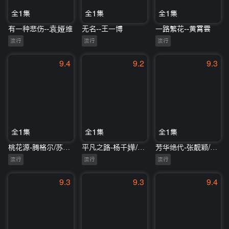
全1集
全1集
全1集
有一种悲伤--袁娅维
无名--王一博
一路繁花--黄霄雲
流行
流行
流行
9.4
9.2
9.3
全1集
全1集
全1集
桃花源-腾格尔/苏醒/吴莫愁/白举纲
平凡之路-杨千嬅/叶晓粤
芳华绝代-张靓颖/刘柏辛
流行
流行
流行
9.3
9.3
9.4