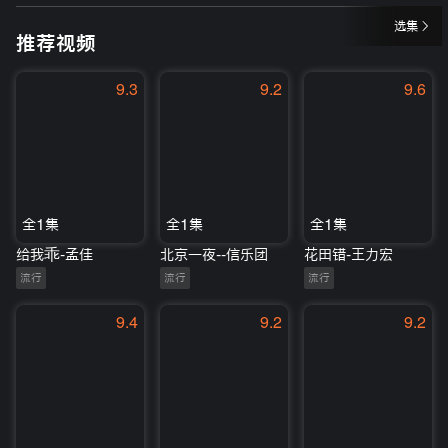
选集
推荐视频
9.3
9.2
9.6
全1集
全1集
全1集
给我乖-孟佳
北京一夜--信乐团
花田错-王力宏
流行
流行
流行
9.4
9.2
9.2