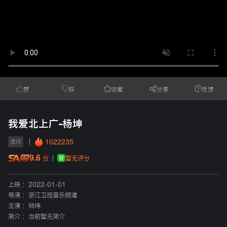
赞
踩
收藏
分享
反馈
我爱北上广-杨坤
1022235
流行
9.6
暂无评分
分
上映 :
2022-01-01
导演 :
浙江卫视音乐频道
主演 :
杨坤
简介 :
当前暂无简介