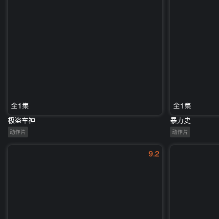
全1集
全1集
极盗车神
暴力史
动作片
动作片
9.2