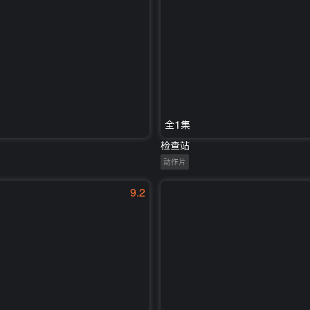
全1集
检查站
动作片
9.2