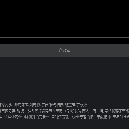
收藏
厚
/
吉说达胡
/
周潇玉
/
刘茂巍
/
罗佳伟
/
何相昆
/
胡芷莹
/
罗欢欢
剥茧探寻真相。另一边卧底探员冯云在毒窝中寻找时机。两人一明一暗，最终粉碎了整场
车，这些让观众血脉飙升的元素外，同时还展现一线缉毒警的牺牲奉献精神，毒品对社会