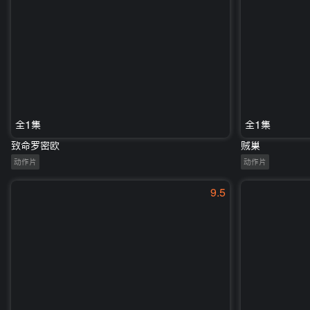
全1集
全1集
致命罗密欧
贼巢
动作片
动作片
9.5