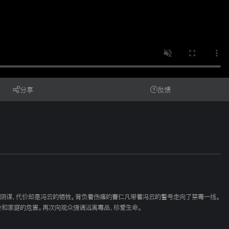
分享
反馈
阴谋，代价却是冯云的牺牲。背负着伤痛的曹仁凡带着冯云的警号走向了禁毒一线。
和家庭的危害。再次向观众强调远离毒品，珍爱生命。