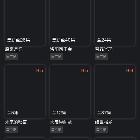
更新至26集
更新至40集
全24集
原来是你
洛阳四千金
替罪丫环
国产剧
国产剧
国产剧
9.5
9.5
9.6
全5集
全12集
全87集
未来的秘密
天启异闻录
绝世强龙
国产剧
国产剧
国产剧