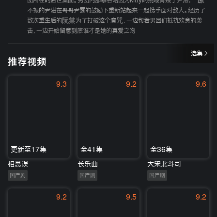
团所在的盛世集团。男团内部慕容晗因为kitty的挑唆背叛了尹湛，一蹶
不振的尹湛在哥哥尹霆的鼓励下重新站起来一起携手面对敌人。经历了
数次重生后的阮棠为了打破这个魔咒，一边帮着男团们抵抗欢意的袭
击，一边开始留意到底谁才是她的真爱之吻
选集
推荐视频
9.3
9.2
9.6
更新至17集
全41集
全36集
相思误
长乐曲
大宋北斗司
国产剧
国产剧
国产剧
9.2
9.5
9.2