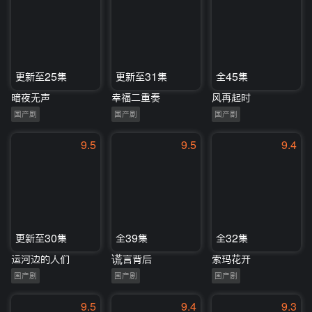
更新至25集
更新至31集
全45集
暗夜无声
幸福二重奏
风再起时
国产剧
国产剧
国产剧
9.5
9.5
9.4
更新至30集
全39集
全32集
运河边的人们
谎言背后
索玛花开
国产剧
国产剧
国产剧
9.5
9.4
9.3