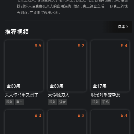
阳东王归来，轻易便解决了倭人武士。获胜后的楚阳推掉册封大典，准备
找到奸人清算害死亲人的血海深仇，然而，真正调查之后，一场真正的惊
天阴谋，才逐渐浮现出水面。
选集
推荐视频
9.5
9.2
9.4
全60集
全60集
全17集
夫人你马甲又灵了
天命赊刀人
职场对手变挚友
短剧
重生
短剧
强者
短剧
职场
9.3
9.2
9.4