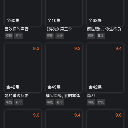
全60集
全10集
全68集
喜欢你的声音
《浮光》第三季
前世错付，今生不负
短剧
都市
短剧
逆袭
短剧
重生
9.3
9.3
9.4
全42集
全49集
全42集
她的璀璨反击
福宝牵缘，爱的重逢
隐刀
短剧
都市
短剧
都市
短剧
古代
9.6
9.4
9.6