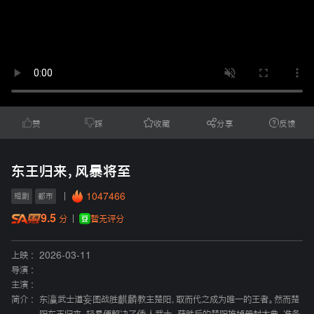
赞
踩
收藏
分享
反馈
东王归来，风暴将至
1047466
短剧
都市
9.5
暂无评分
分
上映 :
2026-03-11
导演 :
主演 :
简介 :
东瀛武士道妄图战胜麒麟教主楚阳，取而代之成为唯一的王者。然而楚