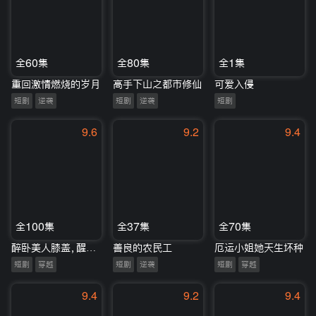
全60集
全80集
全1集
重回激情燃烧的岁月
高手下山之都市修仙
可爱入侵
短剧
逆袭
短剧
逆袭
短剧
9.6
9.2
9.4
全100集
全37集
全70集
醉卧美人膝盖，醒掌天下权
善良的农民工
厄运小姐她天生坏种
短剧
穿越
短剧
逆袭
短剧
穿越
9.4
9.2
9.4