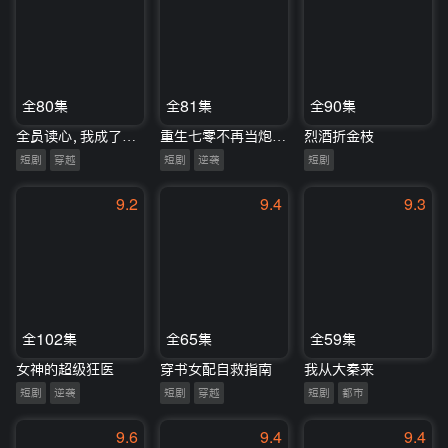
全80集
全81集
全90集
全员读心，我成了皇帝手中一把刀
重生七零不再当炮灰女配
烈酒折金枝
短剧
穿越
短剧
逆袭
短剧
9.2
9.4
9.3
全102集
全65集
全59集
女神的超级狂医
穿书女配自救指南
我从大秦来
短剧
逆袭
短剧
穿越
短剧
都市
9.6
9.4
9.4