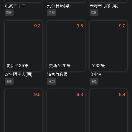
洪武三十二
刑侦日记(粤)
云海玉弓缘（粤）
港剧
港剧
港剧
9.3
9.5
9.2
更新至25集
更新至20集
全32集
双生陌生人(国)
清宫气数录
守业者
港剧
港剧
港剧
9.5
9.3
9.4