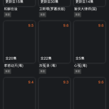
更新至15集
更新至30集
更新至14集
和解在後
卫斯理(罗嘉良版)
盲侠大律师(国)
港剧
港剧
港剧
9.5
9.6
9.6
全20集
全22集
全5集
孝感动天(粤)
洗冤录（粤）
心冤(粤)
港剧
港剧
港剧
9.4
9.3
9.6