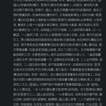
大亨合力建造叱吒風雲的流氓集團，素有「翟金棠(湯鎮業飾)貪財，龔
嘯山(黎耀祥飾)善打，喬傲天(黃秋生飾)會做人」的說法，要成就大業，
往往要不擇手段。而傲天、嘯山、金棠亦歷盡大時代的波瀾起跌、敵友之
間的爾虞我詐。在這時局紛擾的年代，又有誰能彰顯出人性的光輝？喬傲
天‧擅於計謀冒起上海新勢力年輕的喬傲天(馬國明飾)出身寒微，父母早
逝，隻身於上海十六舖當水果店學徒，但惡勢力當道，傲天為掙扎求存，
決以拳頭打出一片天，並與嘯山不打不相識，二人旋即稱兄道弟，以一人
獻謀、一人動武之策，合力於上海灘頭打出個小名堂。及後，傲天於賭場
打工，憑小聰明為老闆娘姚桂生(陳煒飾)化解危機，桂生將他引薦給丈夫
金棠，傲天再助金棠策劃豪奪沈鎮岳(黃柏文飾)的鴉片生意。事成後，傲
天乘勝追擊，拉攏金棠與嘯山結盟，成立「三鏗公司」，正式營運鴉片運
輸保險的工作，生意愈做愈大。傲天由寂寂無聞的水果小工，一躍成雄霸
上海的大亨！傲天能夠雄霸一方，全賴桂生的知遇之恩，二人合作無間，相
知相交，二人產生微妙情愫，卻不敢越雷池半步，並接受桂生安排，娶其
近身侍女何淑英(尹詩沛飾)為妻。傲天曾在八方會館邂逅京劇學徒顧小
樓(胡杏兒飾)，對其一見傾心，但小樓卻因其黑幫身份而敬而遠之。及後，
傲天把對小樓的感情投射到她的同行師姐曹月蘭(蘇玉華飾)身上，並娶
其為二太太。龔嘯山‧好勇鬥狠只有拳頭才是真理龔嘯山人稱「癲狗」，
為人火爆狂妄，一生人中只顧及妻子劉美琴(梁琤飾)、兒子龔學堯(楊明
飾)和喬傲天三人。嘯山自幼家貧，一心參軍從政，但其性格好勇鬥狠，難
以控制，訓練中途已被開除。輾轉間，嘯山遇上美琴，二人不顧美琴父母
反對，珠胎暗結，私奔至上海灘頭，嘯山決定在此大展拳腳，打出名堂，並