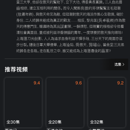
查三大亨，他卻在傲天的幫助下，立下大功，得委員長賞識。二人自此唇
齒相依，建立互相利用的關係。而令人聞風喪膽的斧頭幫幫主毛冠潮
(敖嘉年飾)，與傲天命定為敵，但冠潮對傲天的海派作風心生敬佩，礙於
身份，二人終歸未能成為真正的戰友……相反，黎兆匡(吳卓羲飾)作為傲
天的得意門生，雖適時為其出謀獻策，一解煩愁，但現實的桎梏卻令他看
清社會真面目，變成被利益沖昏頭腦的青年，一度想要把傲天推向絕地！
上海灘刀光劍影，人人為追求自身利益不擇手段，三分天下的局面亦逐
步分裂。隨後日軍大舉侵華，上海淪陷，喬傲天、龔嘯山、翟金棠三兄弟
終歸各走各路。走在亂世之中，誰又能成為上海灘最後的贏家？
选集
推荐视频
9.4
9.6
9.2
全30集
全20集
全32集