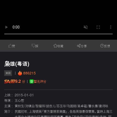
赞
踩
收藏
分享
反馈
枭雄(粤语)
886215
港剧
9.2
暂无评分
分
上映 :
2015-01-01
导演 :
王心慰
主演 :
黄秋生
/
汤镇业
/
黎耀祥
/
胡杏儿
/
苏玉华
/
马国明
/
吴卓羲
/
曹永廉
/
唐诗咏
简介 :
民國初年，上海號稱「東方冒險家樂園」，各路英雄豪傑雲集。當時上海三