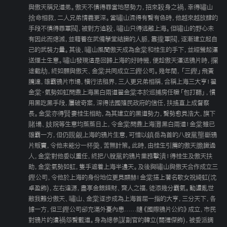
與傲天稱兄道弟。傲天不慎得罪當地惡勢力，招來殺身之禍，幸得嘯山
捨命相救，二人兄弟情義更深。當嘯山混得有聲有色時，他越來越放肆的
手段不慎得罪軍閥，被對方追殺，嘯山只得逃離上海。但嘯山的野心未
有因此而熄滅，並藉着在武備學堂結識的人脈，靠攏軍閥，逐漸建立起自
己的武裝力量。其後，嘯山風聞傲天成為金棠和桂生的手下，並經營起運
送煙土生意。嘯山發現這是回歸上海的好時機，便趁傲天運送鴉片時，攔
途截劫，終如願與傲天、金棠共同成立三鏗公司。幾年間，「三鏗」飛黃
騰達，雄霸鴉片市場，橫行法租界，三人更兄弟相稱，合稱上海三大亨！翟
金棠‧氣勢如虹問鼎上海黑白兩道翟金棠本於巡捕房任職「包打聽」，慣
用黑吃黑手段，屢破奇案，深得法國殖民政府的信任，扶搖直上成督察
長。金棠亦得賢妻桂生相助，為其建立的黑道勢力，聲勢愈見浩大，旗下
賭場、妓院等生意均蒸蒸日上，令金棠問鼎上海灘黑白兩道！金棠雖已
雄霸一方，但仍覬覦上海的鴉片生意，可惜以鎮岳為首的八股黨壟斷鴉
片販賣，令他未能分一杯羮，苦無計策。此時，由桂生引薦的傲天膽識過
人，金棠對他委以重任，終把八股黨的鴉片業務擊潰！得桂生及傲天扶
助，金棠氣勢如虹，隻手遮着上海半邊天。及後與嘯山與傲天合作成立三
鏗公司，令他於上海的身份地位更見顯赫！金棠搭上著名歌女祝綺虹(沈
卓盈飾)，左右逢源，盡享金銀錢財、齊人之福，徒添幾分霸氣。動盪亂世
敵我難分傲天、嘯山、金棠逐步成為上海首屈一指的大亨，三分天下，各
據一方，但三鏗公司卻充滿外憂內患……隨《國際鴉片公約》成立，市民
對鴉片的遺禍怨聲載道。身為總參謀副官的韓立(關禮傑飾)，被委派調