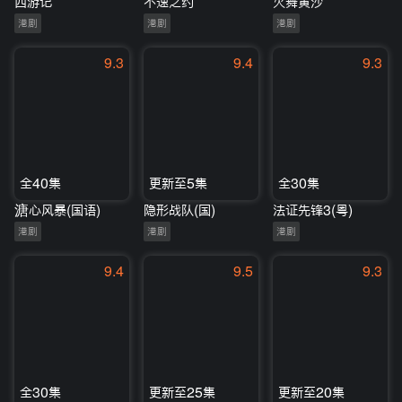
西游记
不速之约
火舞黄沙
港剧
港剧
港剧
9.3
9.4
9.3
全40集
更新至5集
全30集
溏心风暴(国语)
隐形战队(国)
法证先锋3(粤)
港剧
港剧
港剧
9.4
9.5
9.3
全30集
更新至25集
更新至20集