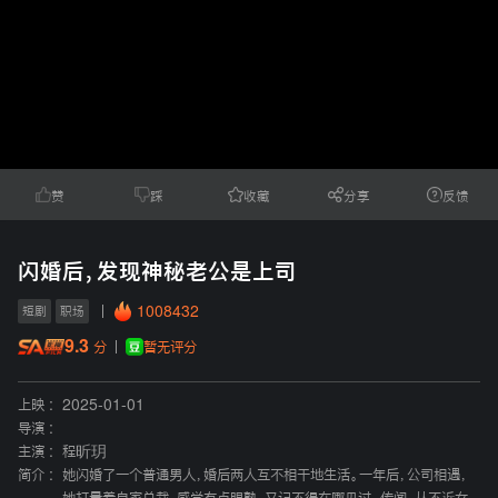
赞
踩
收藏
分享
反馈
闪婚后，发现神秘老公是上司
1008432
短剧
职场
9.3
暂无评分
分
上映 :
2025-01-01
导演 :
主演 :
程昕玥
简介 :
她闪婚了一个普通男人，婚后两人互不相干地生活。一年后，公司相遇，