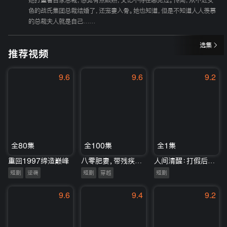
她打量着自家总裁，感觉有点眼熟，又记不得在哪见过。传闻，从不近女
色的战氏集团总裁结婚了，还宠妻入骨。她也知道，但是不知道人人羡慕
的总裁夫人就是自己……
选集
推荐视频
9.6
9.6
9.2
全80集
全100集
全1集
重回1997缔造巅峰
八零肥妻，带残疾老公逆风翻盘
人间清醒：打假后我锋芒渐露
短剧
逆袭
短剧
穿越
短剧
9.6
9.4
9.2