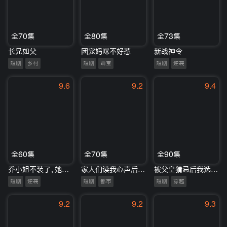
全70集
全80集
全73集
长兄如父
团宠妈咪不好惹
新战神令
短剧
乡村
短剧
萌宝
短剧
逆袭
9.6
9.2
9.4
全60集
全70集
全90集
乔小姐不装了，她是顶流影后
家人们读我心声后人设崩塌
被父皇猜忌后我选择统领天下2
短剧
逆袭
短剧
都市
短剧
穿越
9.2
9.2
9.3