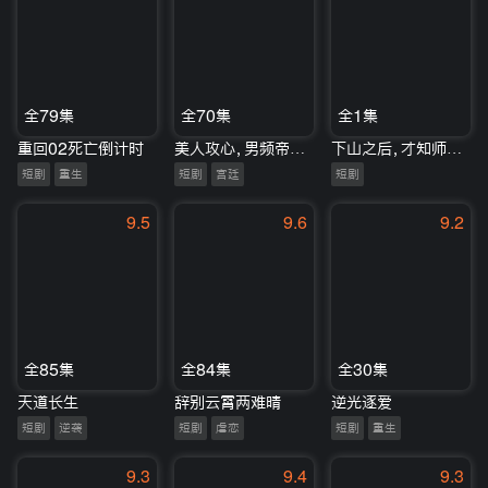
全79集
全70集
全1集
重回02死亡倒计时
美人攻心，男频帝王沦陷了
下山之后，才知师门有多强
短剧
重生
短剧
宫廷
短剧
9.5
9.6
9.2
全85集
全84集
全30集
天道长生
辞别云霄两难晴
逆光逐爱
短剧
逆袭
短剧
虐恋
短剧
重生
9.3
9.4
9.3