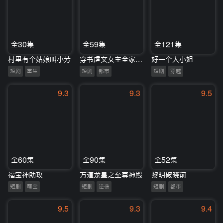
全30集
全59集
全121集
村里有个姑娘叫小芳
穿书虐文女主全家偷听我心声
好一个大小姐
短剧
重生
短剧
都市
短剧
穿越
9.3
9.3
9.5
全60集
全90集
全52集
福宝神助攻
万道龙皇之至尊神殿
黎明破晓前
短剧
萌宝
短剧
逆袭
短剧
都市
9.5
9.3
9.4