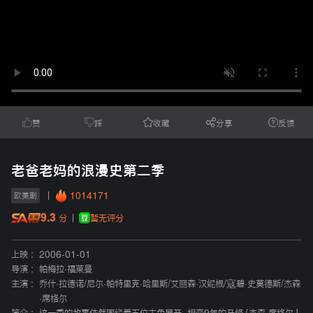
赞
踩
收藏
分享
反馈
老爸老妈的浪漫史第二季
1014171
欧美剧
9.3
暂无评分
分
上映 :
2006-01-01
导演 :
帕梅拉·福莱曼
主演 :
乔什·拉德诺
/
尼尔·帕特里克·哈里斯
/
艾丽森·汉妮根
/
寇碧·史莫德斯
/
杰森
·席格尔