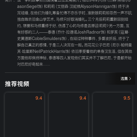
简介 :
这一季的故事依然围绕着五位主角展开。相恋9年的马修（杰森·席格尔J
asonSegel饰）和莉莉（艾丽森·汉妮根AlysonHannigan饰）终于决
定结婚，在他们为婚礼筹备忙得不亦乐乎时，准新娘莉莉却忽然一声不吭
独自跑去旧金山学艺术，马修只好取消婚礼。三个月后莉莉重新回到纽
约，想要和马修重修于好，伤透了心的马修是否原谅莉莉？另一方面，互
有好感的二人——泰德（乔什·拉德诺JoshRadnor饰）和罗宾（寇碧·
史莫德斯CobieSmulders饰），在经过种种事件、多番波折后，终于了
解自己真正的感情，于是二人决定在一起。而花花公子巴尼（尼尔·帕特里
克·哈里斯NeilPatrickHarris饰）依旧享受着他的单身汉生活，但在其他
方面他却保持神秘，泰德等四人发现他们其实并不了解巴尼，于是都开始
对巴尼好奇起来……
选集
推荐视频
9.4
9.4
9.5